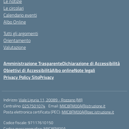
Le notizie
Le circolari
Calendario eventi
Albo Online
Tutti gli argomenti
Orientamento
Valutazione
Amministrazione Trasparente
Dichiarazione di Accessibilità
Obiettivi di Accessibilità
Albo online
Note legali
Privacy Policy Sito
Privacy
Indirizzo:
Viale Liguria 11, 20089 - Rozzano (MI)
Centralino:
0257501074
Email:
MIIC8FM00A@istruzione.it
Posta elettronica certificata (PEC):
MIIC8FM00A@pec.istruzione.it
Codice fiscale: 97117610150
Codice meccanografico:
MIIC8FM00A