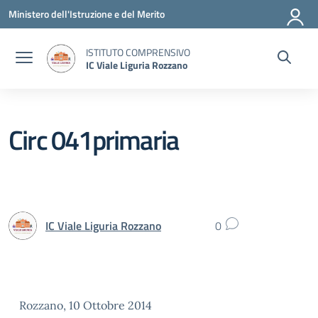
Vai ai contenuti
Vai al menu di navigazione
Vai al footer
Ministero dell'Istruzione e del Merito
ISTITUTO COMPRENSIVO
IC Viale Liguria Rozzano
Circ 041primaria
IC Viale Liguria Rozzano
0
Rozzano, 10 Ottobre 2014