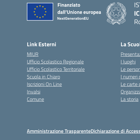
I
IC
R
Link Esterni
La Scuo
MIUR
Presenta
Ufficio Scolastico Regionale
I luoghi
Ufficio Scolastico Territoriale
Le perso
Scuola in Chiaro
I numeri 
Iscrizioni On Line
Le carte 
Invalsi
Organizz
Comune
La storia
Amministrazione Trasparente
Dichiarazione di Access