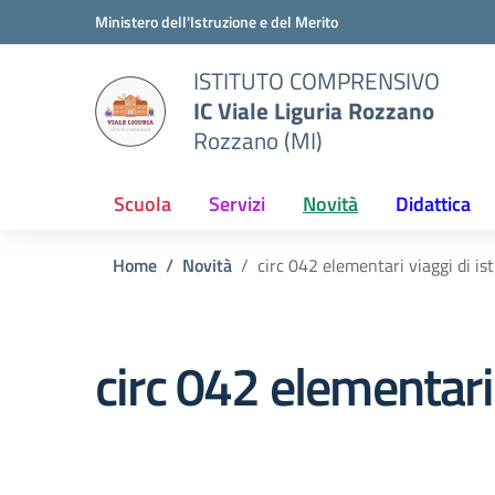
Vai ai contenuti
Vai al menu di navigazione
Vai al footer
Ministero dell'Istruzione e del Merito
ISTITUTO COMPRENSIVO
IC Viale Liguria Rozzano
Rozzano (MI)
Scuola
Servizi
Novità
Didattica
Home
Novità
circ 042 elementari viaggi di is
circ 042 elementari 