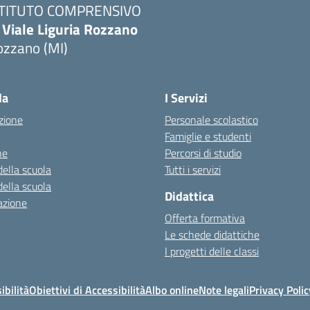
STITUTO COMPRENSIVO
 Viale Liguria Rozzano
ozzano (MI)
la
I Servizi
zione
Personale scolastico
Famiglie e studenti
ne
Percorsi di studio
della scuola
Tutti i servizi
della scuola
Didattica
azione
Offerta formativa
Le schede didattiche
I progetti delle classi
ibilità
Obiettivi di Accessibilità
Albo online
Note legali
Privacy Polic