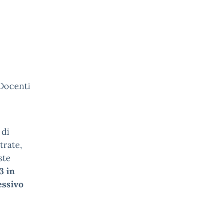
centi
 di
trate,
ste
3 in
essivo