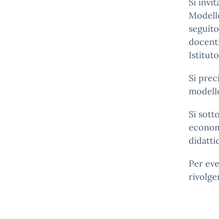
Si invi
Modello
seguito
docenti
Istituto
Si prec
modello
Si sott
economi
didatti
Per eve
rivolge