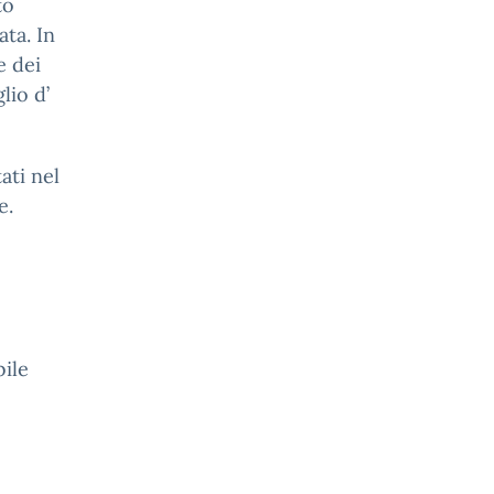
to
ta. In
e dei
lio d’
ati nel
e.
bile