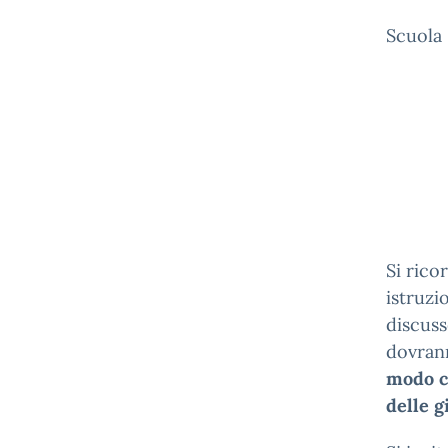
Scuola 
Si rico
istruzi
discus
dovran
modo ch
delle g