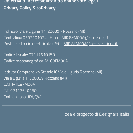
Obiettivi di Accessibilità
Albo online
Note legali
Privacy Policy Sito
Privacy
Indirizzo:
Viale Liguria 11, 20089 - Rozzano (MI)
Centralino:
0257501074
Email:
MIIC8FM00A@istruzione.it
Posta elettronica certificata (PEC):
MIIC8FM00A@pec.istruzione.it
Codice fiscale: 97117610150
Codice meccanografico:
MIIC8FM00A
Istituto Comprensivo Statale IC Viale Liguria Rozzano (MI)
Viale Liguria 11, 20089 Rozzano (MI)
C.M. MIIC8FM00A
C.F. 97117610150
Cod. Univoco UFAJQW
Idea e progetto di Designers Italia