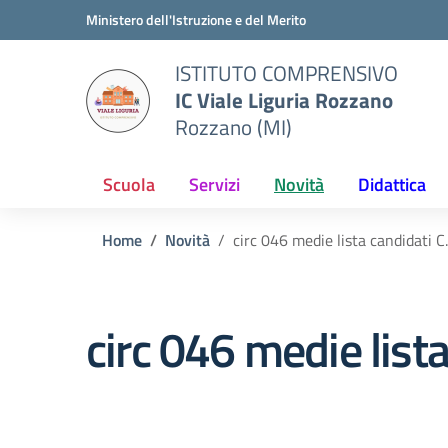
Vai ai contenuti
Vai al menu di navigazione
Vai al footer
Ministero dell'Istruzione e del Merito
ISTITUTO COMPRENSIVO
IC Viale Liguria Rozzano
Rozzano (MI)
Scuola
Servizi
Novità
Didattica
Home
Novità
circ 046 medie lista candidati C.d
circ 046 medie lista 