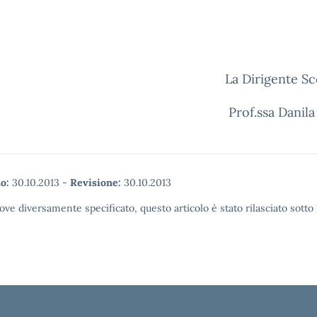
La Dirigente Sc
Prof.ssa Danila
o:
30.10.2013
-
Revisione:
30.10.2013
ove diversamente specificato, questo articolo è stato rilasciato sott