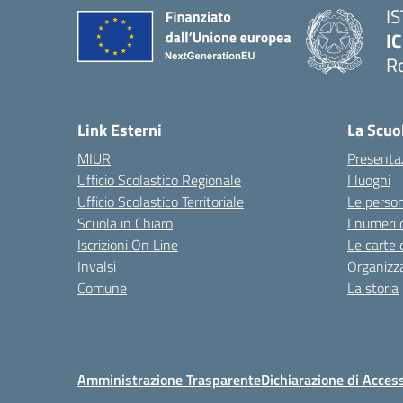
I
IC
R
Link Esterni
La Scuo
MIUR
Presenta
Ufficio Scolastico Regionale
I luoghi
Ufficio Scolastico Territoriale
Le perso
Scuola in Chiaro
I numeri 
Iscrizioni On Line
Le carte 
Invalsi
Organizz
Comune
La storia
Amministrazione Trasparente
Dichiarazione di Access