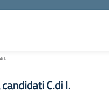
i I.
candidati C.di I.