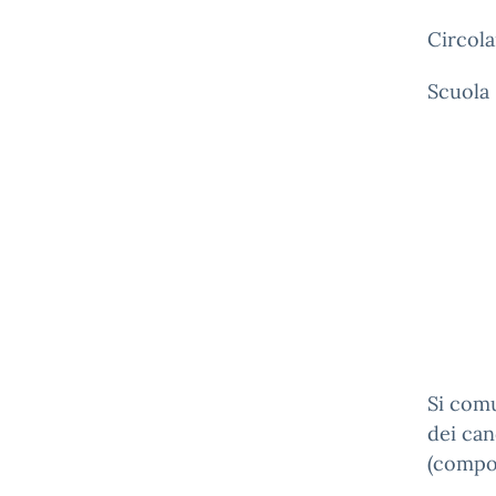
Circola
Scuola
Si comu
dei can
(compo