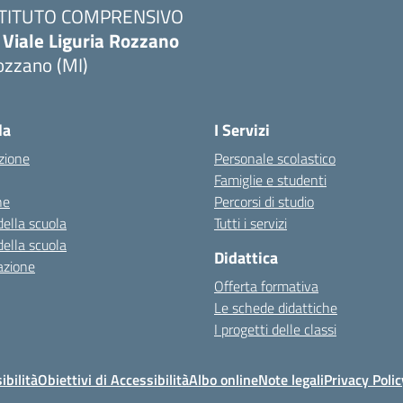
STITUTO COMPRENSIVO
 Viale Liguria Rozzano
ozzano (MI)
la
I Servizi
zione
Personale scolastico
Famiglie e studenti
ne
Percorsi di studio
della scuola
Tutti i servizi
della scuola
Didattica
azione
Offerta formativa
Le schede didattiche
I progetti delle classi
ibilità
Obiettivi di Accessibilità
Albo online
Note legali
Privacy Polic