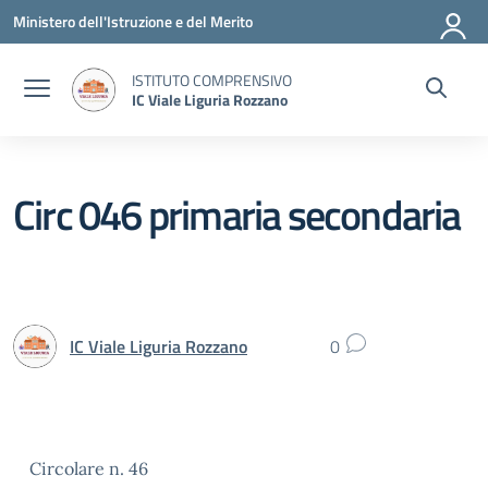
Vai ai contenuti
Vai al menu di navigazione
Vai al footer
Ministero dell'Istruzione e del Merito
ISTITUTO COMPRENSIVO
IC Viale Liguria Rozzano
Circ 046 primaria secondaria
IC Viale Liguria Rozzano
0
Circolare n. 46