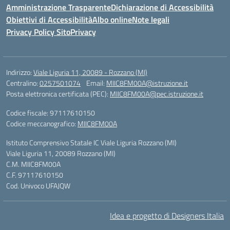
Amministrazione Trasparente
Dichiarazione di Accessibilità
Obiettivi di Accessibilità
Albo online
Note legali
Privacy Policy Sito
Privacy
Indirizzo:
Viale Liguria 11, 20089 - Rozzano (MI)
Centralino:
0257501074
Email:
MIIC8FM00A@istruzione.it
Posta elettronica certificata (PEC):
MIIC8FM00A@pec.istruzione.it
Codice fiscale: 97117610150
Codice meccanografico:
MIIC8FM00A
Istituto Comprensivo Statale IC Viale Liguria Rozzano (MI)
Viale Liguria 11, 20089 Rozzano (MI)
C.M. MIIC8FM00A
C.F. 97117610150
Cod. Univoco UFAJQW
Idea e progetto di Designers Italia