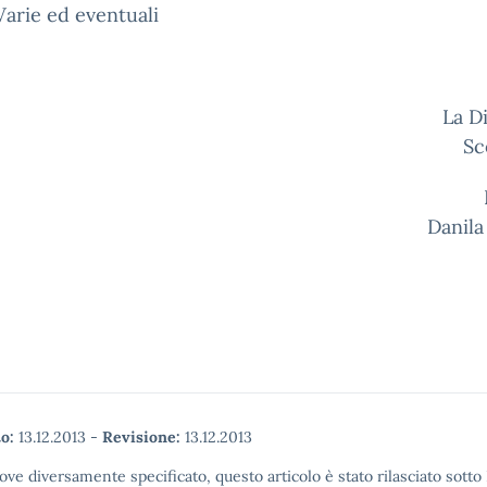
ie ed eventuali
La Dirigen
Sc
Prof.ss
Danila
o:
13.12.2013
-
Revisione:
13.12.2013
ove diversamente specificato, questo articolo è stato rilasciato sott