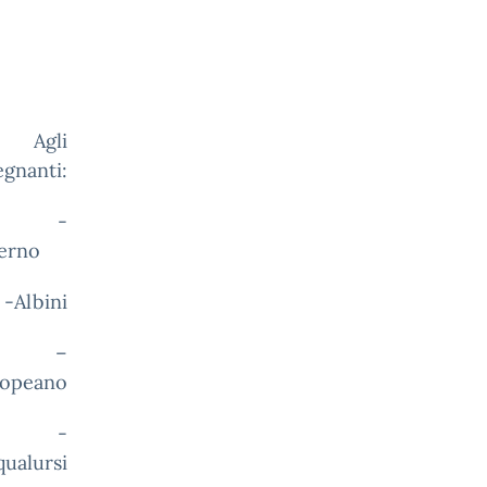
i
egnanti:
-
ierno
i
–
opeano
-
qualursi