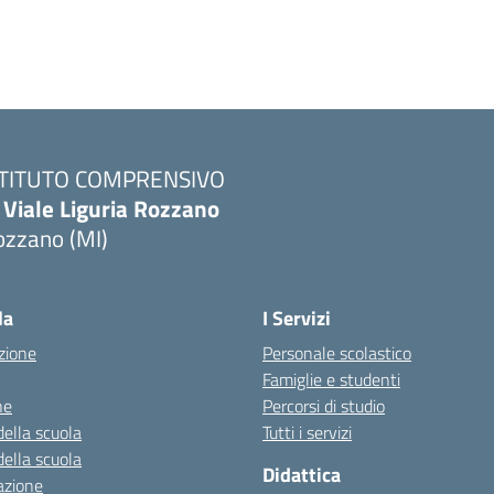
STITUTO COMPRENSIVO
 Viale Liguria Rozzano
ozzano (MI)
la
I Servizi
zione
Personale scolastico
Famiglie e studenti
ne
Percorsi di studio
della scuola
Tutti i servizi
della scuola
Didattica
azione