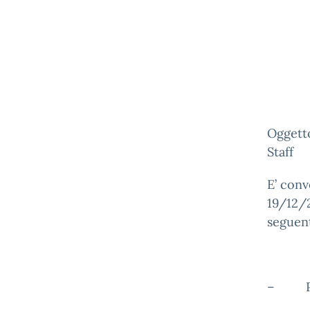
Oggett
E’ conv
19/12/2
seguent
– POF