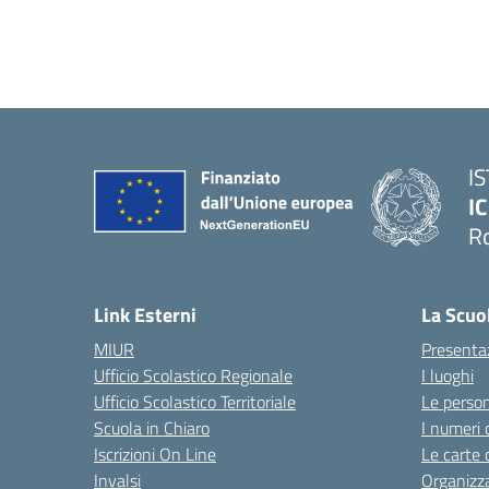
I
IC
R
Link Esterni
La Scuo
MIUR
Presenta
Ufficio Scolastico Regionale
I luoghi
Ufficio Scolastico Territoriale
Le perso
Scuola in Chiaro
I numeri 
Iscrizioni On Line
Le carte 
Invalsi
Organizz