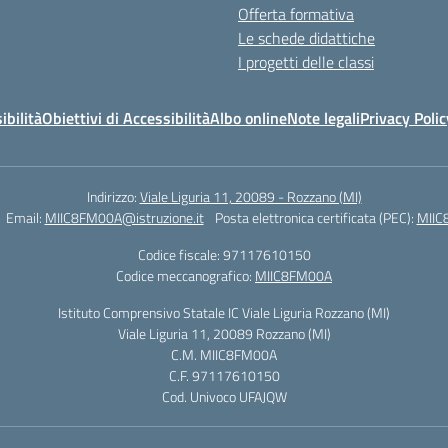
Offerta formativa
Le schede didattiche
I progetti delle classi
ibilità
Obiettivi di Accessibilità
Albo online
Note legali
Privacy Polic
Indirizzo:
Viale Liguria 11, 20089 - Rozzano (MI)
Email:
MIIC8FM00A@istruzione.it
Posta elettronica certificata (PEC):
MIIC
Codice fiscale: 97117610150
Codice meccanografico:
MIIC8FM00A
Istituto Comprensivo Statale IC Viale Liguria Rozzano (MI)
Viale Liguria 11, 20089 Rozzano (MI)
C.M. MIIC8FM00A
C.F. 97117610150
Cod. Univoco UFAJQW