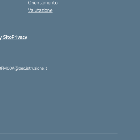
Orientamento
Valutazione
y Sito
Privacy
8FM00A@pec.istruzione.it