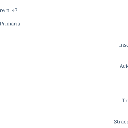
re n. 47
Primaria
Agl
Ins
Ac
-Albin
Tr
Strac