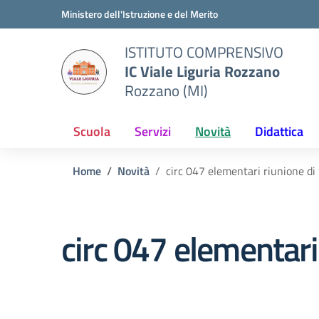
Vai ai contenuti
Vai al menu di navigazione
Vai al footer
Ministero dell'Istruzione e del Merito
ISTITUTO COMPRENSIVO
IC Viale Liguria Rozzano
Rozzano (MI)
Scuola
Servizi
Novità
Didattica
Home
Novità
circ 047 elementari riunione di 
circ 047 elementari 