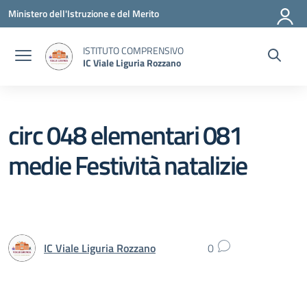
Vai ai contenuti
Vai al menu di navigazione
Vai al footer
Ministero dell'Istruzione e del Merito
ISTITUTO COMPRENSIVO
IC Viale Liguria Rozzano
circ 048 elementari 081
medie Festività natalizie
IC Viale Liguria Rozzano
0