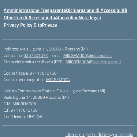
Amministrazione Trasparente
Dichiarazione di Accessibilità
Obiettivi di Accessibilità
Albo online
Note legali
Privacy Policy Sito
Privacy
Indirizzo:
Viale Liguria 11, 20089 - Rozzano (MI)
Centralino:
0257501074
Email:
MIIC8FM00A@istruzione.it
Posta elettronica certificata (PEC):
MIIC8FM00A@pec.istruzione.it
Codice fiscale: 97117610150
Codice meccanografico:
MIIC8FM00A
Istituto Comprensivo Statale IC Viale Liguria Rozzano (MI)
Viale Liguria 11, 20089 Rozzano (MI)
C.M. MIIC8FM00A
C.F. 97117610150
Cod. Univoco UFAJQW
Idea e progetto di Designers Italia