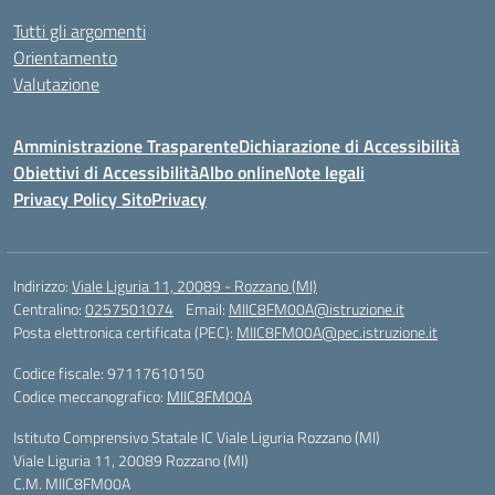
Tutti gli argomenti
Orientamento
Valutazione
Amministrazione Trasparente
Dichiarazione di Accessibilità
Obiettivi di Accessibilità
Albo online
Note legali
Privacy Policy Sito
Privacy
Indirizzo:
Viale Liguria 11, 20089 - Rozzano (MI)
Centralino:
0257501074
Email:
MIIC8FM00A@istruzione.it
Posta elettronica certificata (PEC):
MIIC8FM00A@pec.istruzione.it
Codice fiscale: 97117610150
Codice meccanografico:
MIIC8FM00A
Istituto Comprensivo Statale IC Viale Liguria Rozzano (MI)
Viale Liguria 11, 20089 Rozzano (MI)
C.M. MIIC8FM00A