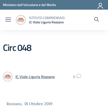
Vai ai contenuti
Vai al menu di navigazione
Vai al footer
Ministero dell'Istruzione e del Merito
ISTITUTO COMPRENSIVO
IC Viale Liguria Rozzano
Circ 048
IC Viale Liguria Rozzano
0
Rozzano, 18 Ottobre 2019