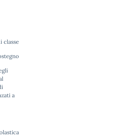
i classe
Sostegno
egli
al
di
zati a
olastica