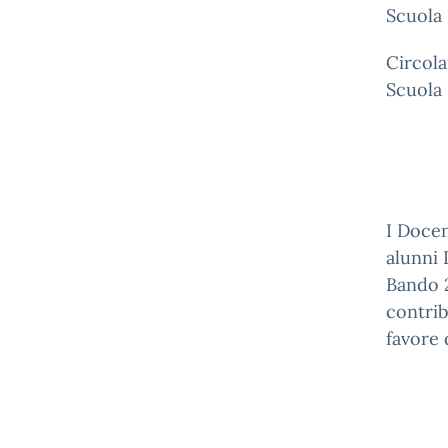
Scuola 
Circola
Scuola
I Docen
alunni 
Bando 2
contrib
favore 