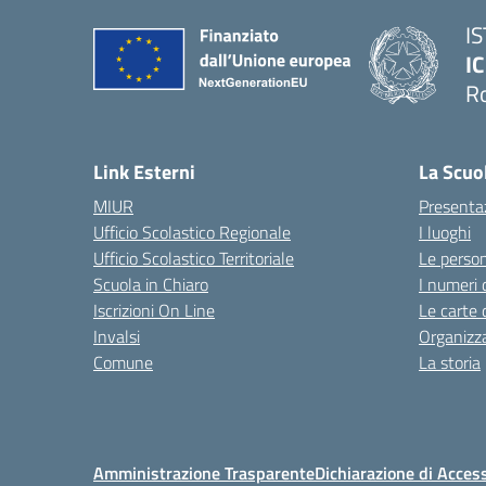
I
IC
R
Link Esterni
La Scuo
MIUR
Presenta
Ufficio Scolastico Regionale
I luoghi
Ufficio Scolastico Territoriale
Le perso
Scuola in Chiaro
I numeri 
Iscrizioni On Line
Le carte 
Invalsi
Organizz
Comune
La storia
Amministrazione Trasparente
Dichiarazione di Access