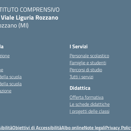
STITUTO COMPRENSIVO
 Viale Liguria Rozzano
ozzano (MI)
la
I Servizi
zione
Personale scolastico
Famiglie e studenti
ne
Percorsi di studio
della scuola
Tutti i servizi
della scuola
Didattica
azione
Offerta formativa
Le schede didattiche
I progetti delle classi
ibilità
Obiettivi di Accessibilità
Albo online
Note legali
Privacy Polic