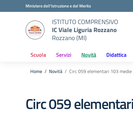
Vai ai contenuti
Vai al menu di navigazione
Vai al footer
Ministero dell'Istruzione e del Merito
ISTITUTO COMPRENSIVO
IC Viale Liguria Rozzano
Rozzano (MI)
Scuola
Servizi
Novità
Didattica
Home
Novità
Circ 059 elementari 103 medie
Circ 059 elementa