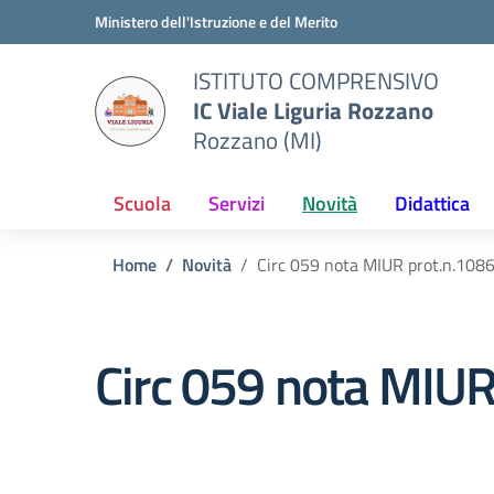
Vai ai contenuti
Vai al menu di navigazione
Vai al footer
Ministero dell'Istruzione e del Merito
ISTITUTO COMPRENSIVO
IC Viale Liguria Rozzano
Rozzano (MI)
Scuola
Servizi
Novità
Didattica
Home
Novità
Circ 059 nota MIUR prot.n.108
Circ 059 nota MIUR