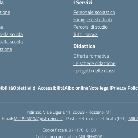
la
I Servizi
zione
Personale scolastico
Famiglie e studenti
ne
Percorsi di studio
della scuola
Tutti i servizi
della scuola
Didattica
azione
Offerta formativa
Le schede didattiche
I progetti delle classi
ibilità
Obiettivi di Accessibilità
Albo online
Note legali
Privacy Polic
Indirizzo:
Viale Liguria 11, 20089 - Rozzano (MI)
Email:
MIIC8FM00A@istruzione.it
Posta elettronica certificata (PEC):
MIIC
Codice fiscale: 97117610150
Codice meccanografico:
MIIC8FM00A