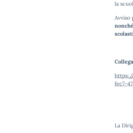
la scuo
Avviso
nonché 
scolast
Collega
https:
fec7-4
La Diri