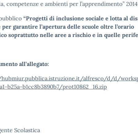
la, competenze e ambienti per l’apprendimento” 201
 pubblico
“Progetti di inclusione sociale e lotta al di
per garantire l’apertura delle scuole oltre l’orario
ico soprattutto nelle aree a rischio e in quelle perif
mento all’allegato:
//hubmiur.pubblica.istruzione.it/alfresco/d/d/work
7a1-b25a-b1cc8b3890b7/prot10862_16.zip
gente Scolastica