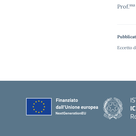
ssa
Prof.
Pubblicat
Eccetto d
I
IC
R