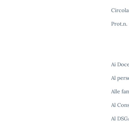
Circola
Prot.n
Ai Doce
Al per
Alle fa
Al Cons
Al DSG