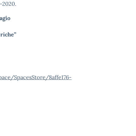
4-2020.
sagio
eriche”
space/SpacesStore/8affe176-