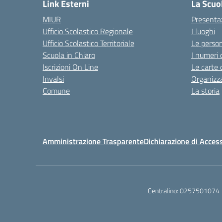
Link Esterni
La Scuo
MIUR
Presenta
Ufficio Scolastico Regionale
I luoghi
Ufficio Scolastico Territoriale
Le perso
Scuola in Chiaro
I numeri 
Iscrizioni On Line
Le carte 
Invalsi
Organizz
Comune
La storia
Amministrazione Trasparente
Dichiarazione di Access
Centralino:
0257501074