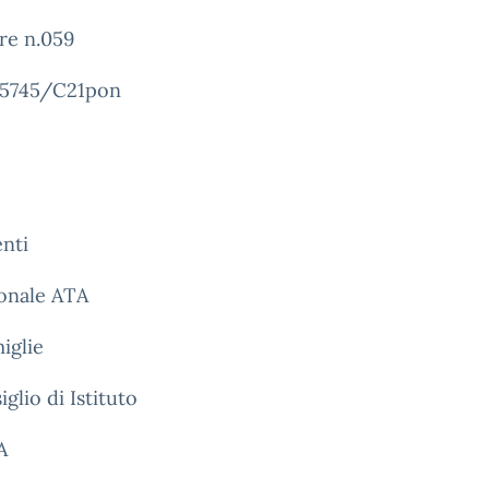
re n.059
. 5745/C21pon
nti
sonale ATA
miglie
iglio di Istituto
A