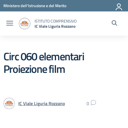
Vai ai contenuti
Vai al menu di navigazione
Vai al footer
Ministero dell'Istruzione e del Merito
ISTITUTO COMPRENSIVO
IC Viale Liguria Rozzano
Circ 060 elementari
Proiezione film
IC Viale Liguria Rozzano
0