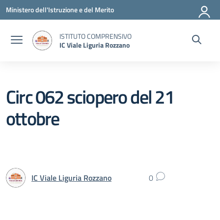
Vai ai contenuti
Vai al menu di navigazione
Vai al footer
Ministero dell'Istruzione e del Merito
ISTITUTO COMPRENSIVO
IC Viale Liguria Rozzano
Circ 062 sciopero del 21
ottobre
IC Viale Liguria Rozzano
0