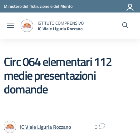
Vai ai contenuti
Vai al menu di navigazione
Vai al footer
Ministero dell'Istruzione e del Merito
ISTITUTO COMPRENSIVO
IC Viale Liguria Rozzano
Circ 064 elementari 112
medie presentazioni
domande
IC Viale Liguria Rozzano
0