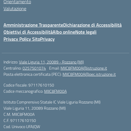
Orientamento
Valutazione
Amministrazione Trasparente
Dichiarazione di Accessibilità
Obiettivi di Accessibilità
Albo online
Note legali
Privacy Policy Sito
Privacy
Indirizzo:
Viale Liguria 11, 20089 - Rozzano (MI)
Centralino:
0257501074
Email:
MIIC8FM00A@istruzione.it
Posta elettronica certificata (PEC):
MIIC8FM00A@pec.istruzione.it
Codice fiscale: 97117610150
Codice meccanografico:
MIIC8FM00A
Istituto Comprensivo Statale IC Viale Liguria Rozzano (MI)
Viale Liguria 11, 20089 Rozzano (MI)
C.M. MIIC8FM00A
C.F. 97117610150
Cod. Univoco UFAJQW