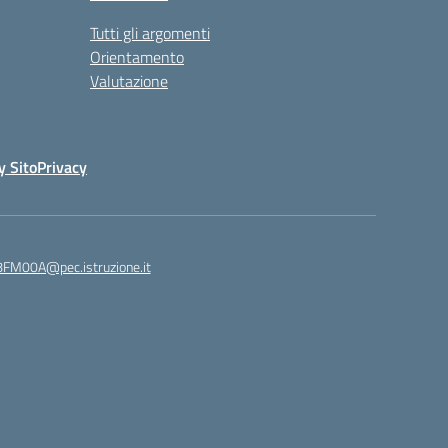
Tutti gli argomenti
Orientamento
Valutazione
y Sito
Privacy
8FM00A@pec.istruzione.it