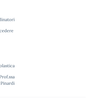
dinatori
ocedere
olastica
a
 Pinardi