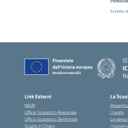
Pubblicat
Eccetto d
I
IC
R
Link Esterni
La Scuo
MIUR
Presenta
Ufficio Scolastico Regionale
I luoghi
Ufficio Scolastico Territoriale
Le perso
Scuola in Chiaro
I numeri 