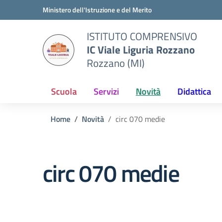
Vai ai contenuti
Vai al menu di navigazione
Vai al footer
Ministero dell'Istruzione e del Merito
ISTITUTO COMPRENSIVO
IC Viale Liguria Rozzano
Rozzano (MI)
Scuola
Servizi
Novità
Didattica
Home
Novità
circ 070 medie
circ 070 medie