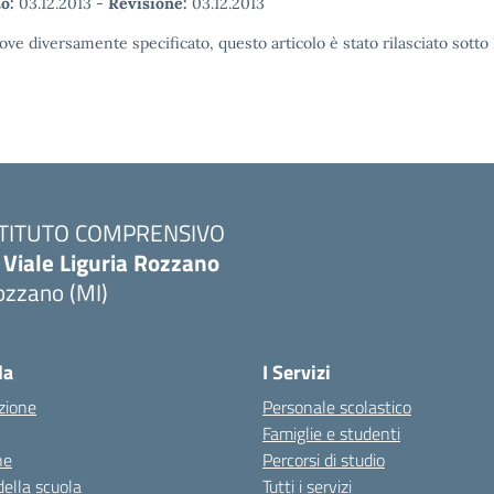
o:
03.12.2013
-
Revisione:
03.12.2013
ove diversamente specificato, questo articolo è stato rilasciato sott
STITUTO COMPRENSIVO
 Viale Liguria Rozzano
ozzano (MI)
la
I Servizi
zione
Personale scolastico
Famiglie e studenti
ne
Percorsi di studio
della scuola
Tutti i servizi