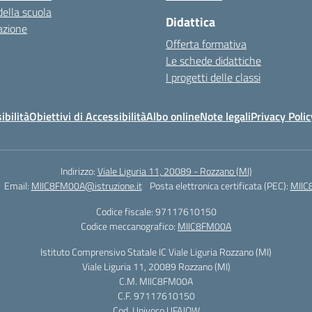
della scuola
Didattica
azione
Offerta formativa
Le schede didattiche
I progetti delle classi
ibilità
Obiettivi di Accessibilità
Albo online
Note legali
Privacy Polic
Indirizzo:
Viale Liguria 11, 20089 - Rozzano (MI)
Email:
MIIC8FM00A@istruzione.it
Posta elettronica certificata (PEC):
MIIC
Codice fiscale: 97117610150
Codice meccanografico:
MIIC8FM00A
Istituto Comprensivo Statale IC Viale Liguria Rozzano (MI)
Viale Liguria 11, 20089 Rozzano (MI)
C.M. MIIC8FM00A
C.F. 97117610150
Cod. Univoco UFAJQW