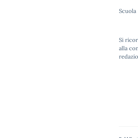
Scuola
Si rico
alla co
redazio