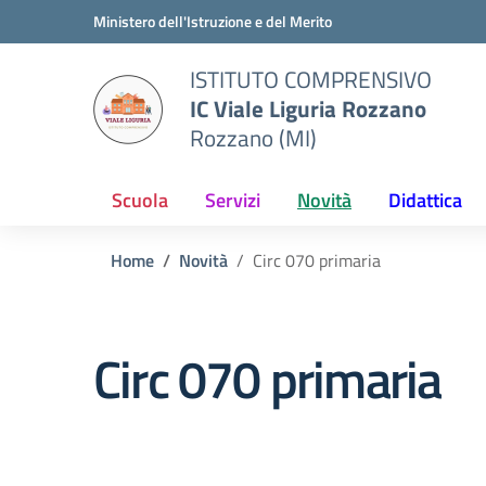
Vai ai contenuti
Vai al menu di navigazione
Vai al footer
Ministero dell'Istruzione e del Merito
ISTITUTO COMPRENSIVO
IC Viale Liguria Rozzano
Rozzano (MI)
Scuola
Servizi
Novità
Didattica
Home
Novità
Circ 070 primaria
Circ 070 primaria