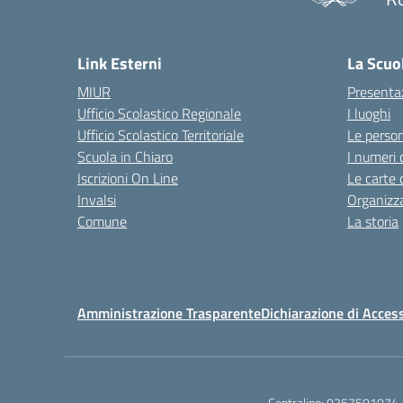
Link Esterni
La Scuo
MIUR
Presenta
Ufficio Scolastico Regionale
I luoghi
Ufficio Scolastico Territoriale
Le perso
Scuola in Chiaro
I numeri 
Iscrizioni On Line
Le carte 
Invalsi
Organizz
Comune
La storia
Amministrazione Trasparente
Dichiarazione di Access
Centralino:
0257501074