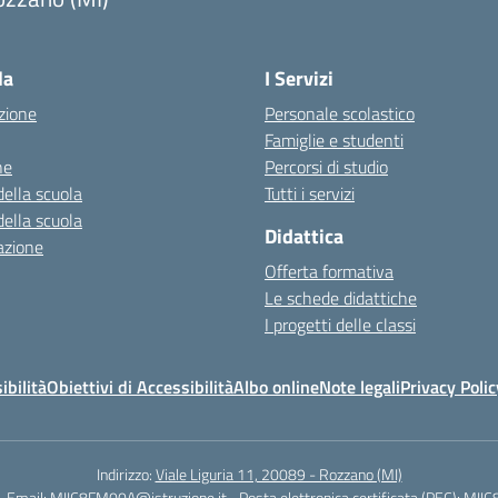
la
I Servizi
zione
Personale scolastico
Famiglie e studenti
ne
Percorsi di studio
della scuola
Tutti i servizi
della scuola
Didattica
azione
Offerta formativa
Le schede didattiche
I progetti delle classi
ibilità
Obiettivi di Accessibilità
Albo online
Note legali
Privacy Polic
Indirizzo:
Viale Liguria 11, 20089 - Rozzano (MI)
Email:
MIIC8FM00A@istruzione.it
Posta elettronica certificata (PEC):
MIIC