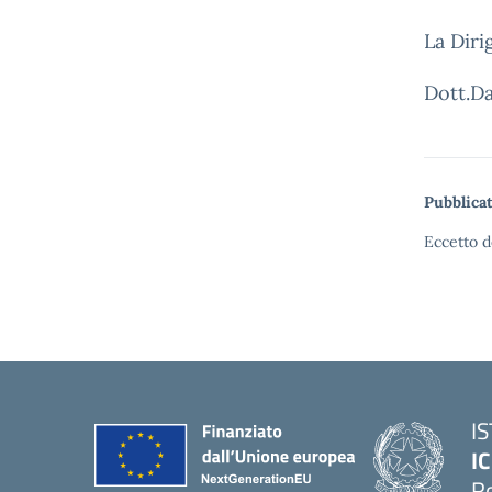
La Diri
Dott.Da
Pubblicat
Eccetto d
I
IC
R