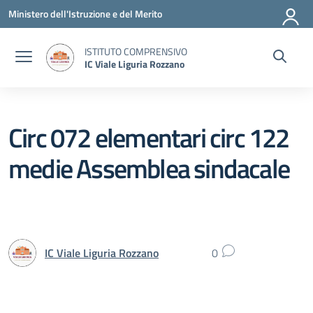
Vai ai contenuti
Vai al menu di navigazione
Vai al footer
Ministero dell'Istruzione e del Merito
ISTITUTO COMPRENSIVO
IC Viale Liguria Rozzano
Circ 072 elementari circ 122
medie Assemblea sindacale
IC Viale Liguria Rozzano
0