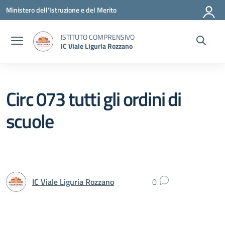
Vai ai contenuti
Vai al menu di navigazione
Vai al footer
Ministero dell'Istruzione e del Merito
ISTITUTO COMPRENSIVO
IC Viale Liguria Rozzano
Circ 073 tutti gli ordini di
scuole
IC Viale Liguria Rozzano
0