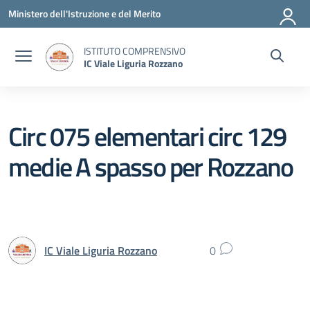
Vai ai contenuti
Vai al menu di navigazione
Vai al footer
Ministero dell'Istruzione e del Merito
ISTITUTO COMPRENSIVO
IC Viale Liguria Rozzano
Circ 075 elementari circ 129
medie A spasso per Rozzano
IC Viale Liguria Rozzano
0