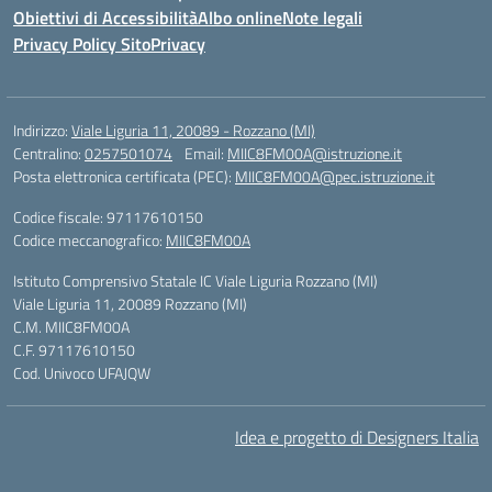
Obiettivi di Accessibilità
Albo online
Note legali
Privacy Policy Sito
Privacy
Indirizzo:
Viale Liguria 11, 20089 - Rozzano (MI)
Centralino:
0257501074
Email:
MIIC8FM00A@istruzione.it
Posta elettronica certificata (PEC):
MIIC8FM00A@pec.istruzione.it
Codice fiscale: 97117610150
Codice meccanografico:
MIIC8FM00A
Istituto Comprensivo Statale IC Viale Liguria Rozzano (MI)
Viale Liguria 11, 20089 Rozzano (MI)
C.M. MIIC8FM00A
C.F. 97117610150
Cod. Univoco UFAJQW
Idea e progetto di Designers Italia