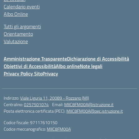
Calendario eventi
Albo Online
Tutti gli argomenti
Orientamento
Valutazione
Amministrazione Trasparente
Dichiarazione di Accessibilità
Obiettivi di Accessibilità
Albo online
Note legali
Privacy Policy Sito
Privacy
Indirizzo:
Viale Liguria 11, 20089 - Rozzano (MI)
Centralino:
0257501074
Email:
MIIC8FM00A@istruzione.it
Posta elettronica certificata (PEC):
MIIC8FM00A@pec.istruzione.it
Codice fiscale: 97117610150
Codice meccanografico:
MIIC8FM00A