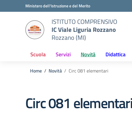
Vai ai contenuti
Vai al menu di navigazione
Vai al footer
Ministero dell'Istruzione e del Merito
ISTITUTO COMPRENSIVO
IC Viale Liguria Rozzano
Rozzano (MI)
Scuola
Servizi
Novità
Didattica
Home
Novità
Circ 081 elementari
Circ 081 elementar