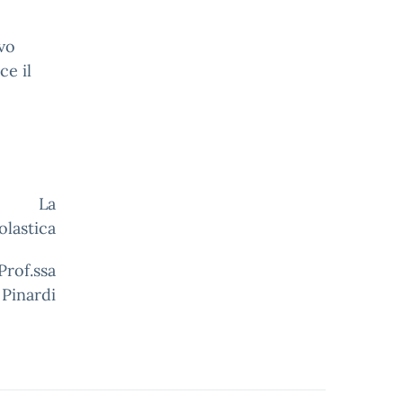
lvo
ce il
oni.
a
olastica
a
 Pinardi