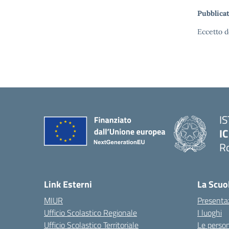
Pubblicat
Eccetto d
I
IC
R
Link Esterni
La Scuo
MIUR
Presenta
Ufficio Scolastico Regionale
I luoghi
Ufficio Scolastico Territoriale
Le perso