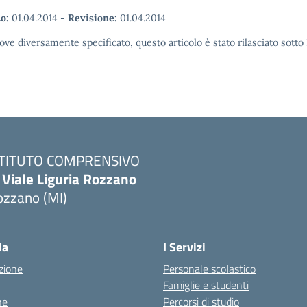
o:
01.04.2014
-
Revisione:
01.04.2014
ove diversamente specificato, questo articolo è stato rilasciato sott
STITUTO COMPRENSIVO
 Viale Liguria Rozzano
ozzano (MI)
la
I Servizi
zione
Personale scolastico
Famiglie e studenti
ne
Percorsi di studio