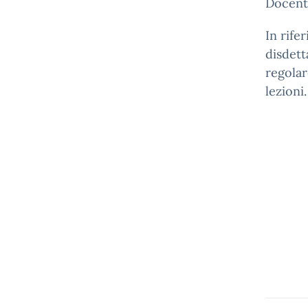
Docent
In rife
disdett
regolar