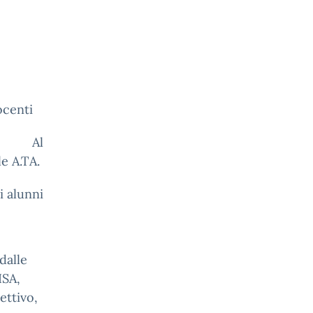
ocenti
l
e A.TA.
i alunni
dalle
ISA,
ettivo,