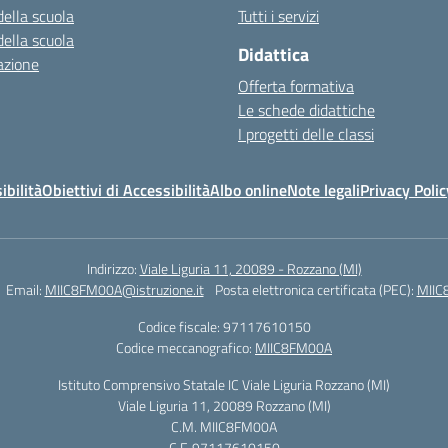
della scuola
Tutti i servizi
della scuola
Didattica
azione
Offerta formativa
Le schede didattiche
I progetti delle classi
ibilità
Obiettivi di Accessibilità
Albo online
Note legali
Privacy Polic
Indirizzo:
Viale Liguria 11, 20089 - Rozzano (MI)
Email:
MIIC8FM00A@istruzione.it
Posta elettronica certificata (PEC):
MIIC
Codice fiscale: 97117610150
Codice meccanografico:
MIIC8FM00A
Istituto Comprensivo Statale IC Viale Liguria Rozzano (MI)
Viale Liguria 11, 20089 Rozzano (MI)
C.M. MIIC8FM00A
C.F. 97117610150