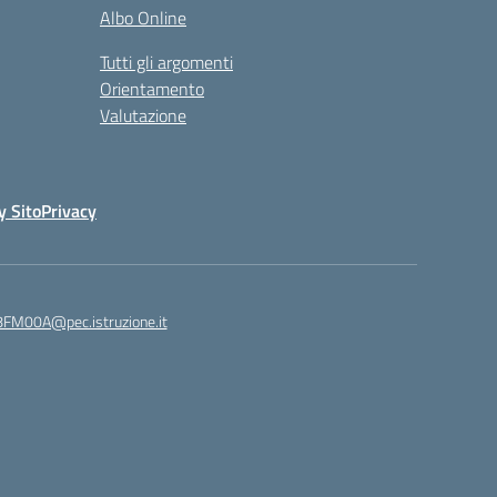
Albo Online
Tutti gli argomenti
Orientamento
Valutazione
y Sito
Privacy
8FM00A@pec.istruzione.it