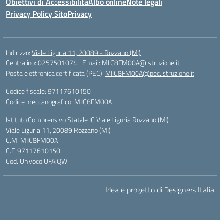
Obiettivi di Accessibilità
Albo online
Note legali
Privacy Policy Sito
Privacy
Indirizzo:
Viale Liguria 11, 20089 - Rozzano (MI)
Centralino:
0257501074
Email:
MIIC8FM00A@istruzione.it
Posta elettronica certificata (PEC):
MIIC8FM00A@pec.istruzione.it
Codice fiscale: 97117610150
Codice meccanografico:
MIIC8FM00A
Istituto Comprensivo Statale IC Viale Liguria Rozzano (MI)
Viale Liguria 11, 20089 Rozzano (MI)
C.M. MIIC8FM00A
C.F. 97117610150
Cod. Univoco UFAJQW
Idea e progetto di Designers Italia