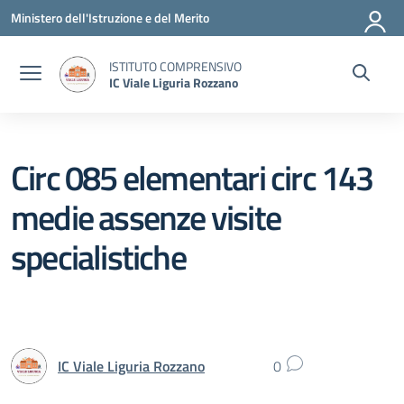
Vai ai contenuti
Vai al menu di navigazione
Vai al footer
Ministero dell'Istruzione e del Merito
ISTITUTO COMPRENSIVO
IC Viale Liguria Rozzano
Circ 085 elementari circ 143
medie assenze visite
specialistiche
IC Viale Liguria Rozzano
0