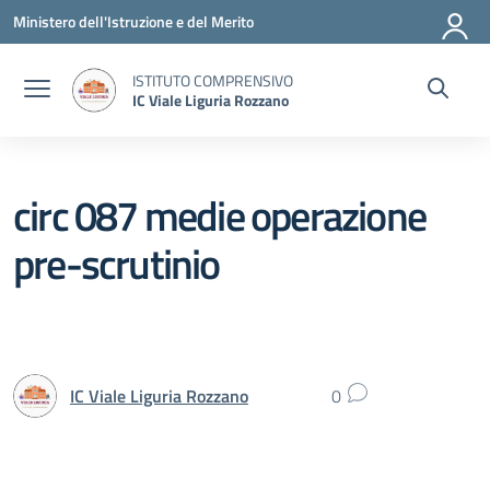
Vai ai contenuti
Vai al menu di navigazione
Vai al footer
Ministero dell'Istruzione e del Merito
ISTITUTO COMPRENSIVO
IC Viale Liguria Rozzano
circ 087 medie operazione
pre-scrutinio
IC Viale Liguria Rozzano
0