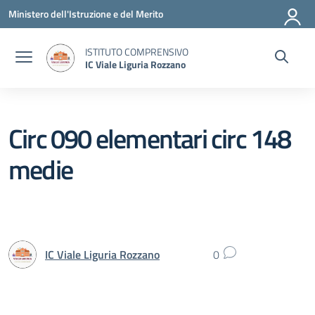
Vai ai contenuti
Vai al menu di navigazione
Vai al footer
Ministero dell'Istruzione e del Merito
ISTITUTO COMPRENSIVO
IC Viale Liguria Rozzano
Circ 090 elementari circ 148
medie
IC Viale Liguria Rozzano
0