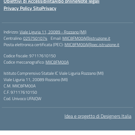
Obiettivi di Accessibilità
Albo online
Note legali
Privacy Policy Sito
Privacy
Indirizzo:
Viale Liguria 11, 20089 - Rozzano (MI)
Centralino:
0257501074
Email:
MIIC8FM00A@istruzione.it
Posta elettronica certificata (PEC):
MIIC8FM00A@pec.istruzione.it
Codice fiscale: 97117610150
Codice meccanografico:
MIIC8FM00A
Istituto Comprensivo Statale IC Viale Liguria Rozzano (MI)
Viale Liguria 11, 20089 Rozzano (MI)
C.M. MIIC8FM00A
C.F. 97117610150
Cod. Univoco UFAJQW
Idea e progetto di Designers Italia