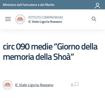
Vai ai contenuti
Vai al menu di navigazione
Vai al footer
Ministero dell'Istruzione e del Merito
ISTITUTO COMPRENSIVO
IC Viale Liguria Rozzano
circ 090 medie “Giorno della
memoria della Shoà”
IC Viale Liguria Rozzano
0