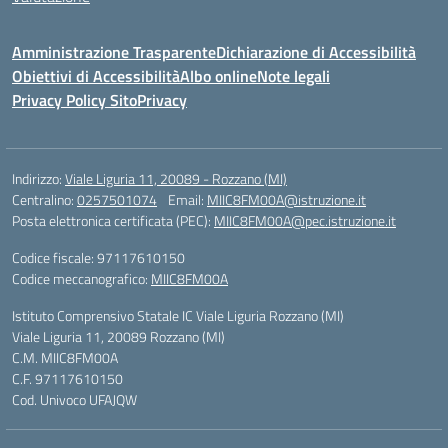
Amministrazione Trasparente
Dichiarazione di Accessibilità
Obiettivi di Accessibilità
Albo online
Note legali
Privacy Policy Sito
Privacy
Indirizzo:
Viale Liguria 11, 20089 - Rozzano (MI)
Centralino:
0257501074
Email:
MIIC8FM00A@istruzione.it
Posta elettronica certificata (PEC):
MIIC8FM00A@pec.istruzione.it
Codice fiscale: 97117610150
Codice meccanografico:
MIIC8FM00A
Istituto Comprensivo Statale IC Viale Liguria Rozzano (MI)
Viale Liguria 11, 20089 Rozzano (MI)
C.M. MIIC8FM00A
C.F. 97117610150
Cod. Univoco UFAJQW