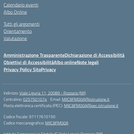
Calendario eventi
Albo Online
Tutti gli argomenti
Orientamento
Valutazione
Amministrazione Trasparente
Dichiarazione di Accessibilità
Obiettivi di Accessibilità
Albo online
Note legali
Privacy Policy Sito
Privacy
Indirizzo:
Viale Liguria 11, 20089 - Rozzano (MI)
Centralino:
0257501074
Email:
MIIC8FM00A@istruzione.it
Posta elettronica certificata (PEC):
MIIC8FM00A@pec.istruzione.it
Codice fiscale: 97117610150
Codice meccanografico:
MIIC8FM00A
Istituto Comprensivo Statale IC Viale Liguria Rozzano (MI)