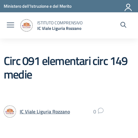
Vai ai contenuti
Vai al menu di navigazione
Vai al footer
Ministero dell'Istruzione e del Merito
ISTITUTO COMPRENSIVO
IC Viale Liguria Rozzano
Circ 091 elementari circ 149
medie
IC Viale Liguria Rozzano
0