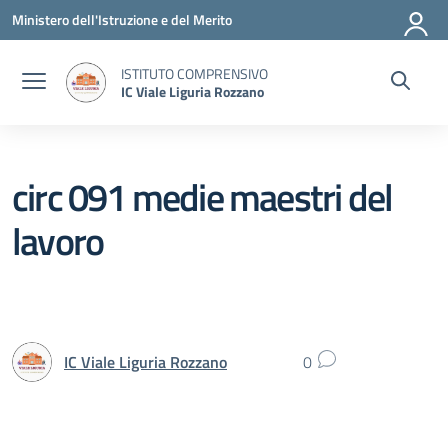
Vai ai contenuti
Vai al menu di navigazione
Vai al footer
Ministero dell'Istruzione e del Merito
ISTITUTO COMPRENSIVO
IC Viale Liguria Rozzano
circ 091 medie maestri del
lavoro
IC Viale Liguria Rozzano
0