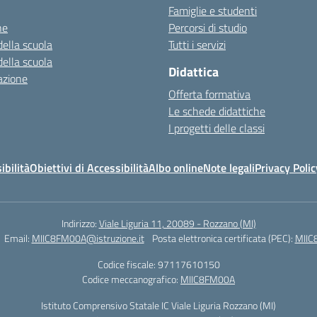
Famiglie e studenti
ne
Percorsi di studio
della scuola
Tutti i servizi
della scuola
Didattica
azione
Offerta formativa
Le schede didattiche
I progetti delle classi
ibilità
Obiettivi di Accessibilità
Albo online
Note legali
Privacy Polic
Indirizzo:
Viale Liguria 11, 20089 - Rozzano (MI)
Email:
MIIC8FM00A@istruzione.it
Posta elettronica certificata (PEC):
MIIC
Codice fiscale: 97117610150
Codice meccanografico:
MIIC8FM00A
Istituto Comprensivo Statale IC Viale Liguria Rozzano (MI)