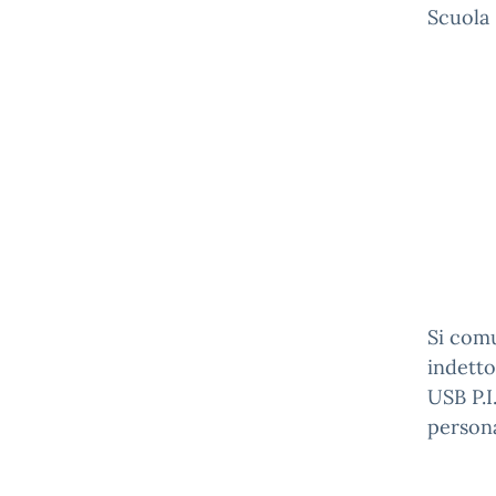
Scuola 
Si com
indetto
USB P.I
persona