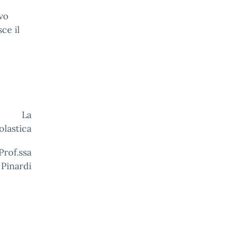
lvo
ce il
a
olastica
a
 Pinardi