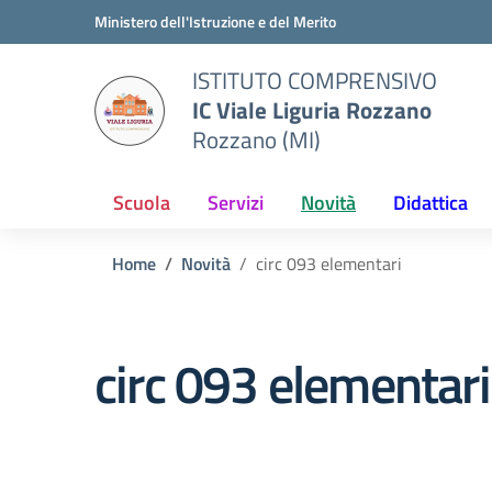
Vai ai contenuti
Vai al menu di navigazione
Vai al footer
Ministero dell'Istruzione e del Merito
ISTITUTO COMPRENSIVO
IC Viale Liguria Rozzano
Rozzano (MI)
Scuola
Servizi
Novità
Didattica
Home
Novità
circ 093 elementari
circ 093 elementari