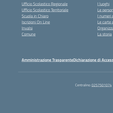
Ufficio Scolastico Regionale
I luoghi
Ufficio Scolastico Territoriale
Le perso
Scuola in Chiaro
I numeri 
Iscrizioni On Line
Le carte 
Invalsi
Organizz
Comune
La storia
Amministrazione Trasparente
Dichiarazione di Access
Centralino:
0257501074