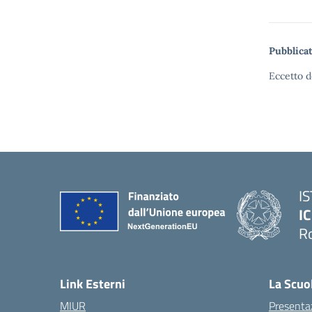
Pubblicat
Eccetto d
I
IC
R
Link Esterni
La Scuo
MIUR
Presenta