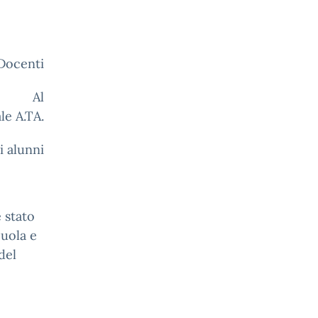
 Docenti
l
le A.TA.
i alunni
 stato
cuola e
del