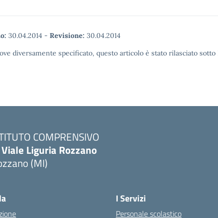
o:
30.04.2014
-
Revisione:
30.04.2014
ove diversamente specificato, questo articolo è stato rilasciato sott
STITUTO COMPRENSIVO
 Viale Liguria Rozzano
ozzano (MI)
la
I Servizi
zione
Personale scolastico