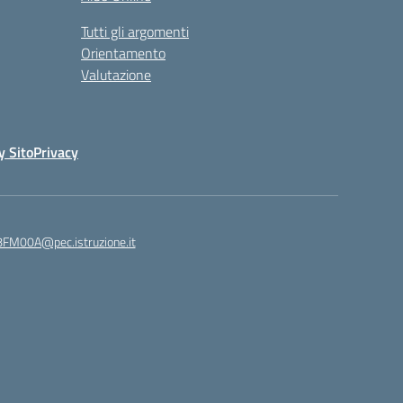
Tutti gli argomenti
Orientamento
Valutazione
y Sito
Privacy
8FM00A@pec.istruzione.it