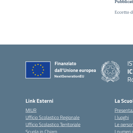
Pubblicat
Eccetto d
I
IC
R
Link Esterni
La Scuo
MIUR
Presenta
Ufficio Scolastico Regionale
I luoghi
Ufficio Scolastico Territoriale
Le perso
Scuola in Chiaro
I numeri 