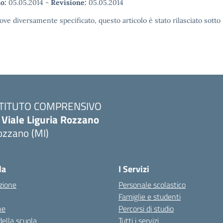
o:
05.05.2014
-
Revisione:
05.05.2014
ove diversamente specificato, questo articolo è stato rilasciato sott
STITUTO COMPRENSIVO
 Viale Liguria Rozzano
ozzano (MI)
la
I Servizi
zione
Personale scolastico
Famiglie e studenti
ne
Percorsi di studio
della scuola
Tutti i servizi