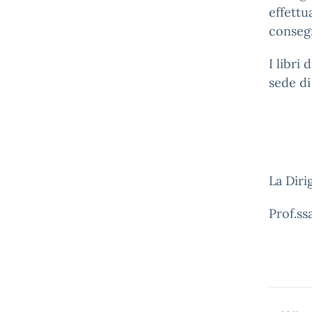
effettu
consegn
I libri
sede di
La Diri
Prof.ss