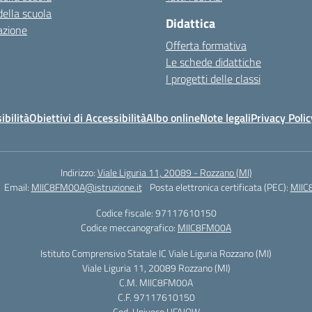
della scuola
Didattica
azione
Offerta formativa
Le schede didattiche
I progetti delle classi
ibilità
Obiettivi di Accessibilità
Albo online
Note legali
Privacy Polic
Indirizzo:
Viale Liguria 11, 20089 - Rozzano (MI)
Email:
MIIC8FM00A@istruzione.it
Posta elettronica certificata (PEC):
MIIC
Codice fiscale: 97117610150
Codice meccanografico:
MIIC8FM00A
Istituto Comprensivo Statale IC Viale Liguria Rozzano (MI)
Viale Liguria 11, 20089 Rozzano (MI)
C.M. MIIC8FM00A
C.F. 97117610150
Cod. Univoco UFAJQW