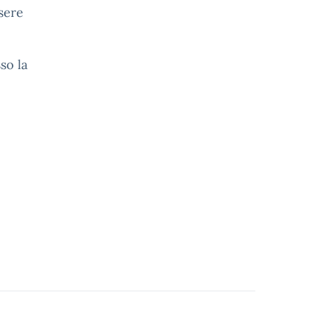
ssere
so la