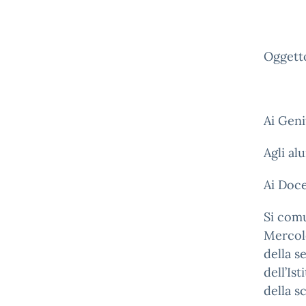
Oggett
Ai Geni
Agli al
Ai Doce
Si comu
Mercole
della s
dell’Is
della s