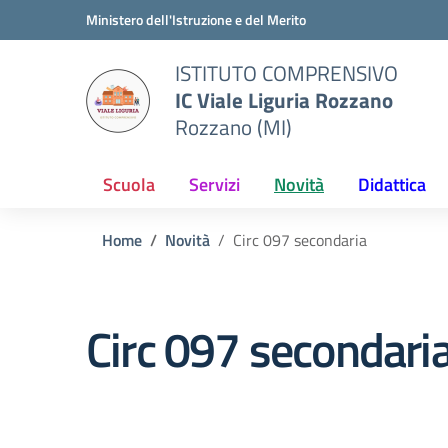
Vai ai contenuti
Vai al menu di navigazione
Vai al footer
Ministero dell'Istruzione e del Merito
ISTITUTO COMPRENSIVO
IC Viale Liguria Rozzano
Rozzano (MI)
Scuola
Servizi
Novità
Didattica
Home
Novità
Circ 097 secondaria
Circ 097 secondari