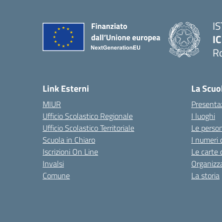
I
IC
R
Link Esterni
La Scuo
MIUR
Presenta
Ufficio Scolastico Regionale
I luoghi
Ufficio Scolastico Territoriale
Le perso
Scuola in Chiaro
I numeri 
Iscrizioni On Line
Le carte 
Invalsi
Organizz
Comune
La storia