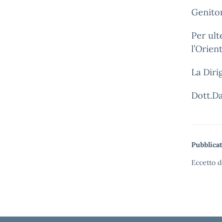
Genitor
Per ult
l’Orien
La Diri
Dott.Da
Pubblicat
Eccetto d