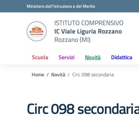
Vai ai contenuti
Vai al menu di navigazione
Vai al footer
Ministero dell'Istruzione e del Merito
ISTITUTO COMPRENSIVO
IC Viale Liguria Rozzano
Rozzano (MI)
Scuola
Servizi
Novità
Didattica
Home
Novità
Circ 098 secondaria
Circ 098 secondari