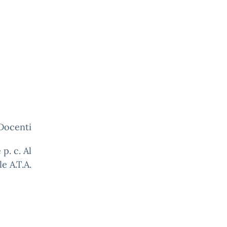
enti
Al
e A.T.A.