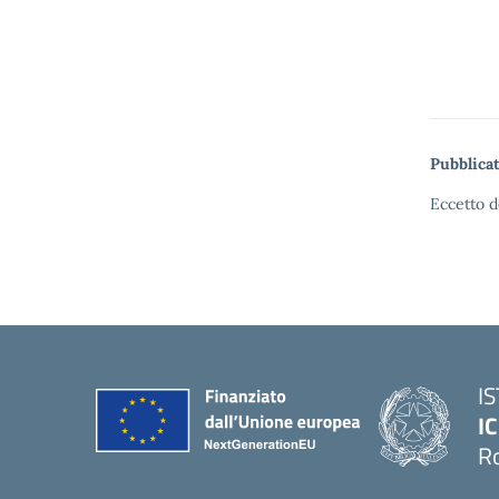
Pubblicat
Eccetto d
I
IC
R