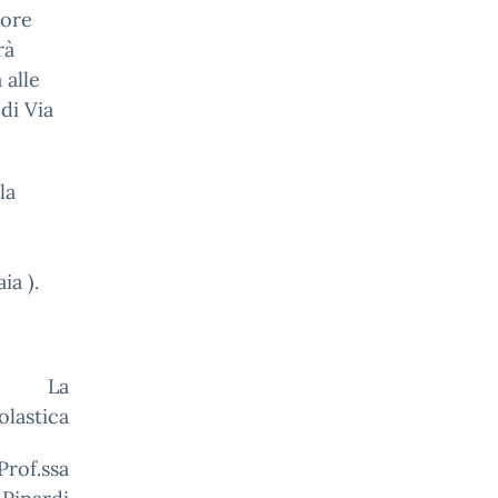
 ore
rà
 alle
 di Via
la
ia ).
a
olastica
a