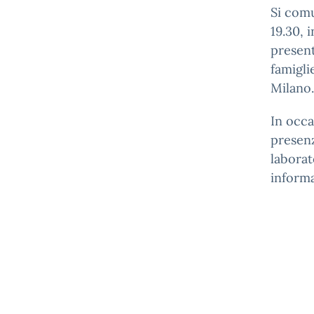
Si comu
19.30, 
present
famigli
Milano.
In occa
presenz
laborat
informa