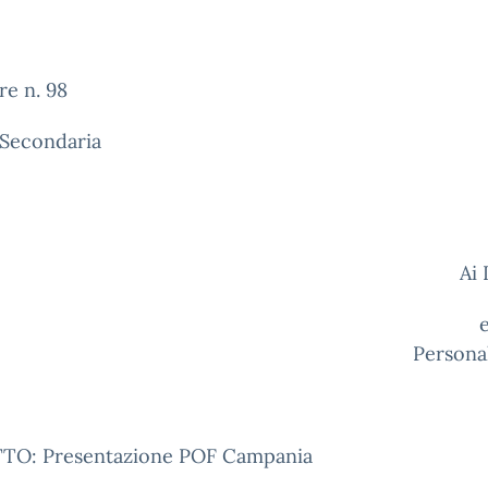
re n. 98
 Secondaria
Ai Doc
e p. c. 
Personal
O: Presentazione POF Campania