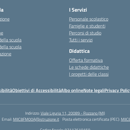
la
I Servizi
zione
Personale scolastico
Famiglie e studenti
ne
Percorsi di studio
della scuola
Tutti i servizi
della scuola
Didattica
azione
Offerta formativa
Le schede didattiche
I progetti delle classi
ibilità
Obiettivi di Accessibilità
Albo online
Note legali
Privacy Polic
Indirizzo:
Viale Liguria 11, 20089 - Rozzano (MI)
Email:
MIIC8FM00A@istruzione.it
Posta elettronica certificata (PEC):
MIIC
Codice fiscale: 97117610150