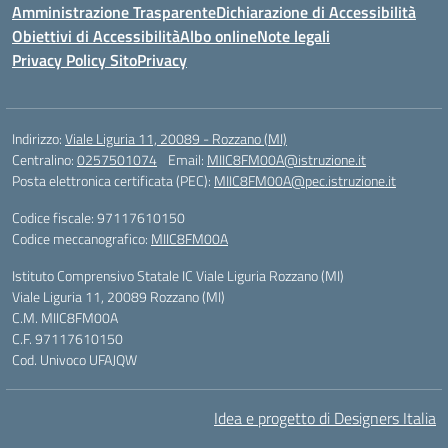
Amministrazione Trasparente
Dichiarazione di Accessibilità
Obiettivi di Accessibilità
Albo online
Note legali
Privacy Policy Sito
Privacy
Indirizzo:
Viale Liguria 11, 20089 - Rozzano (MI)
Centralino:
0257501074
Email:
MIIC8FM00A@istruzione.it
Posta elettronica certificata (PEC):
MIIC8FM00A@pec.istruzione.it
Codice fiscale: 97117610150
Codice meccanografico:
MIIC8FM00A
Istituto Comprensivo Statale IC Viale Liguria Rozzano (MI)
Viale Liguria 11, 20089 Rozzano (MI)
C.M. MIIC8FM00A
C.F. 97117610150
Cod. Univoco UFAJQW
Idea e progetto di Designers Italia