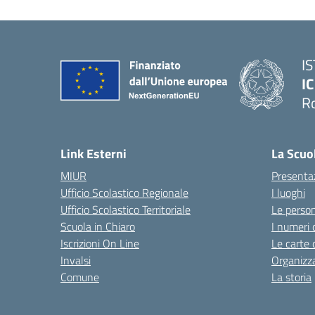
I
IC
R
Link Esterni
La Scuo
MIUR
Presenta
Ufficio Scolastico Regionale
I luoghi
Ufficio Scolastico Territoriale
Le perso
Scuola in Chiaro
I numeri 
Iscrizioni On Line
Le carte 
Invalsi
Organizz
Comune
La storia