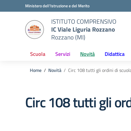
Vai ai contenuti
Vai al menu di navigazione
Vai al footer
Ministero dell'Istruzione e del Merito
ISTITUTO COMPRENSIVO
IC Viale Liguria Rozzano
Rozzano (MI)
Scuola
Servizi
Novità
Didattica
Home
Novità
Circ 108 tutti gli ordini di scuol
Circ 108 tutti gli or