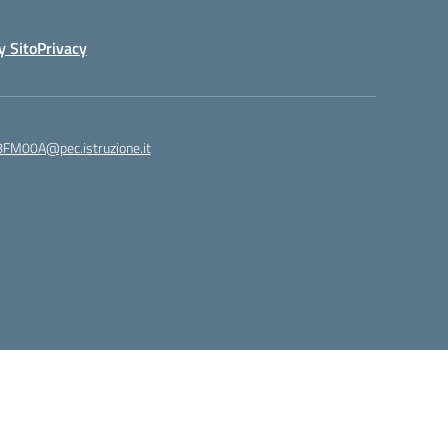
y Sito
Privacy
8FM00A@pec.istruzione.it
Idea e progetto di Designers Italia