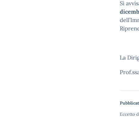
Si avvi
dicemb
dell’Im
Ripren
La Diri
Prof.ss
Pubblicat
Eccetto d