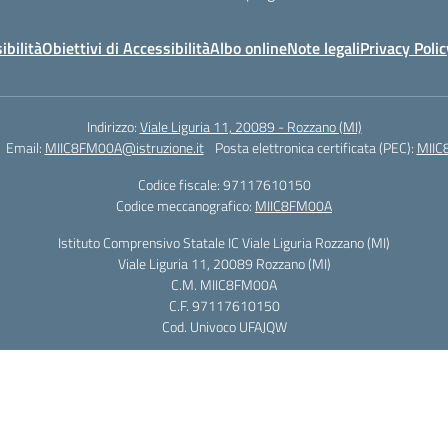
ibilità
Obiettivi di Accessibilità
Albo online
Note legali
Privacy Polic
Indirizzo:
Viale Liguria 11, 20089 - Rozzano (MI)
Email:
MIIC8FM00A@istruzione.it
Posta elettronica certificata (PEC):
MIIC
Codice fiscale: 97117610150
Codice meccanografico:
MIIC8FM00A
Istituto Comprensivo Statale IC Viale Liguria Rozzano (MI)
Viale Liguria 11, 20089 Rozzano (MI)
C.M. MIIC8FM00A
C.F. 97117610150
Cod. Univoco UFAJQW