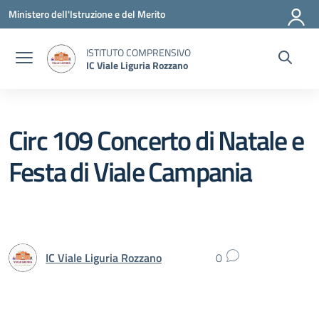
Vai ai contenuti
Vai al menu di navigazione
Vai al footer
Ministero dell'Istruzione e del Merito
ISTITUTO COMPRENSIVO
IC Viale Liguria Rozzano
Circ 109 Concerto di Natale e
Festa di Viale Campania
IC Viale Liguria Rozzano
0