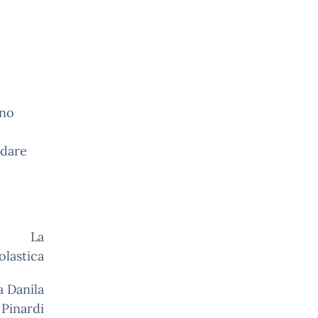
nno
rdare
a
olastica
la
Pinardi