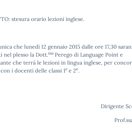
: stesura orario lezioni inglese.
nica che lunedì 12 gennaio 2015 dalle ore 17,30 sara
ssa
i nel plesso la Dott.
Perego di Language Point e
nante che terrà le lezioni in lingua inglese, per conco
e
e
 con i docenti delle classi 1
e 2
.
L
Dirigente Sc
rof.ssa Dani