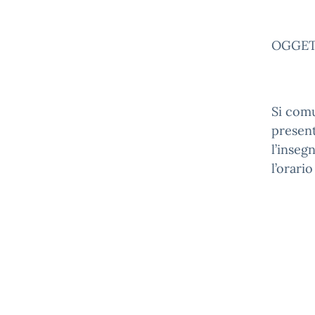
OGGETTO
Si comu
present
l’inseg
l’orario
P