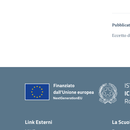
Pubblicat
Eccetto d
I
IC
R
Link Esterni
La Scuo