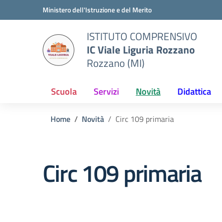
Vai ai contenuti
Vai al menu di navigazione
Vai al footer
Ministero dell'Istruzione e del Merito
ISTITUTO COMPRENSIVO
IC Viale Liguria Rozzano
Rozzano (MI)
Scuola
Servizi
Novità
Didattica
Home
Novità
Circ 109 primaria
Circ 109 primaria