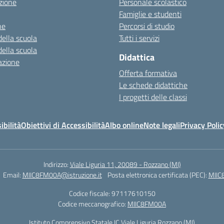
zione
Personale scolastico
Famiglie e studenti
ne
Percorsi di studio
della scuola
Tutti i servizi
della scuola
Didattica
azione
Offerta formativa
Le schede didattiche
I progetti delle classi
ibilità
Obiettivi di Accessibilità
Albo online
Note legali
Privacy Polic
Indirizzo:
Viale Liguria 11, 20089 - Rozzano (MI)
Email:
MIIC8FM00A@istruzione.it
Posta elettronica certificata (PEC):
MIIC
Codice fiscale: 97117610150
Codice meccanografico:
MIIC8FM00A
Istituto Comprensivo Statale IC Viale Liguria Rozzano (MI)