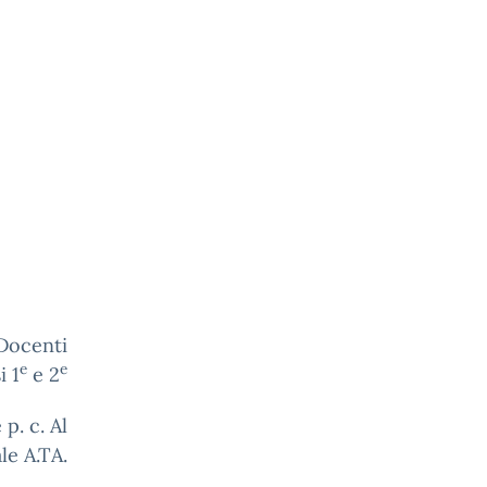
ti
e
e
i 1
e 2
Al
le A.TA.