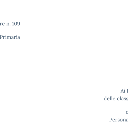
re n. 109
Primaria
Ai Docen
delle class
e p. c. 
Persona