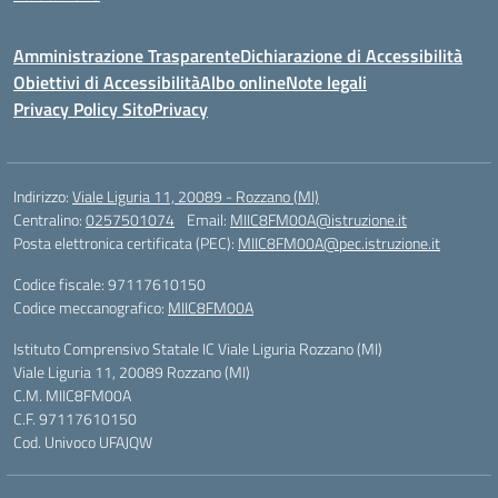
Amministrazione Trasparente
Dichiarazione di Accessibilità
Obiettivi di Accessibilità
Albo online
Note legali
Privacy Policy Sito
Privacy
Indirizzo:
Viale Liguria 11, 20089 - Rozzano (MI)
Centralino:
0257501074
Email:
MIIC8FM00A@istruzione.it
Posta elettronica certificata (PEC):
MIIC8FM00A@pec.istruzione.it
Codice fiscale: 97117610150
Codice meccanografico:
MIIC8FM00A
Istituto Comprensivo Statale IC Viale Liguria Rozzano (MI)
Viale Liguria 11, 20089 Rozzano (MI)
C.M. MIIC8FM00A
C.F. 97117610150
Cod. Univoco UFAJQW