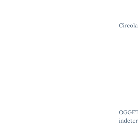
Circola
OGGETT
indete