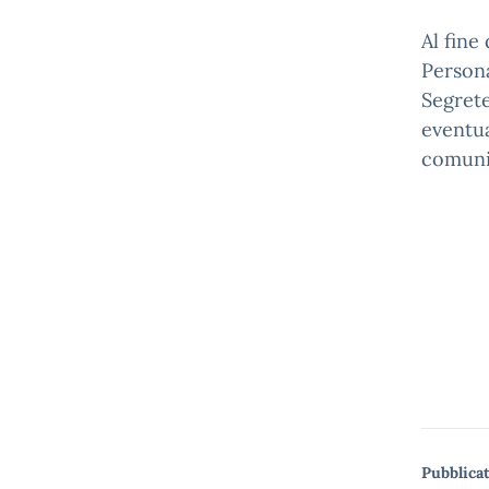
Al fine
Person
Segrete
eventua
comunic
Pubblicat