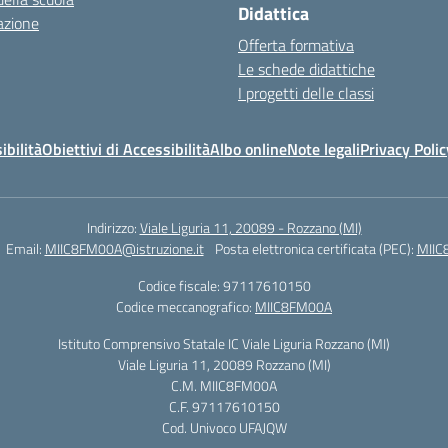
Didattica
azione
Offerta formativa
Le schede didattiche
I progetti delle classi
ibilità
Obiettivi di Accessibilità
Albo online
Note legali
Privacy Polic
Indirizzo:
Viale Liguria 11, 20089 - Rozzano (MI)
Email:
MIIC8FM00A@istruzione.it
Posta elettronica certificata (PEC):
MIIC
Codice fiscale: 97117610150
Codice meccanografico:
MIIC8FM00A
Istituto Comprensivo Statale IC Viale Liguria Rozzano (MI)
Viale Liguria 11, 20089 Rozzano (MI)
C.M. MIIC8FM00A
C.F. 97117610150
Cod. Univoco UFAJQW