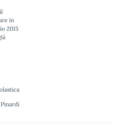
il
re in
io 2015
già
olastica
 Pinardi