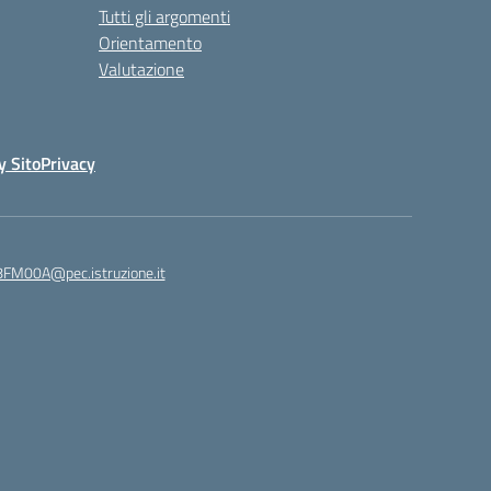
Tutti gli argomenti
Orientamento
Valutazione
y Sito
Privacy
8FM00A@pec.istruzione.it