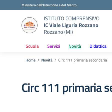
Vai ai contenuti
Vai al menu di navigazione
Vai al footer
Ministero dell'Istruzione e del Merito
ISTITUTO COMPRENSIVO
IC Viale Liguria Rozzano
Rozzano (MI)
Scuola
Servizi
Novità
Didattica
Home
Novità
Circ 111 primaria secondaria
Circ 111 primaria 