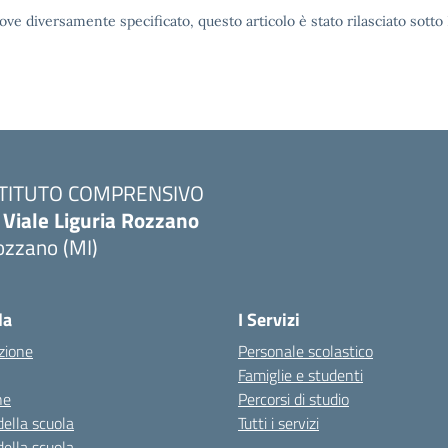
ove diversamente specificato, questo articolo è stato rilasciato sott
STITUTO COMPRENSIVO
 Viale Liguria Rozzano
ozzano (MI)
la
I Servizi
zione
Personale scolastico
Famiglie e studenti
ne
Percorsi di studio
della scuola
Tutti i servizi
della scuola