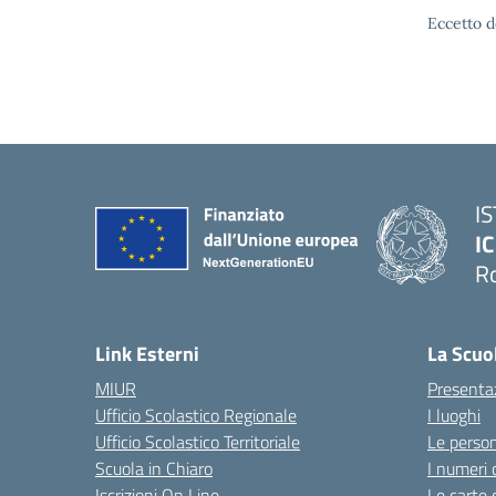
Eccetto d
I
IC
R
Link Esterni
La Scuo
MIUR
Presenta
Ufficio Scolastico Regionale
I luoghi
Ufficio Scolastico Territoriale
Le perso
Scuola in Chiaro
I numeri 
Iscrizioni On Line
Le carte 