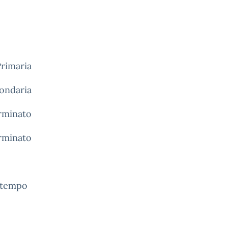
Primaria
ondaria
rminato
rminato
 tempo