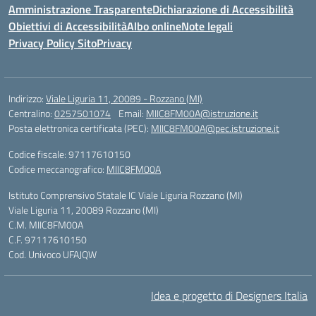
Amministrazione Trasparente
Dichiarazione di Accessibilità
Obiettivi di Accessibilità
Albo online
Note legali
Privacy Policy Sito
Privacy
Indirizzo:
Viale Liguria 11, 20089 - Rozzano (MI)
Centralino:
0257501074
Email:
MIIC8FM00A@istruzione.it
Posta elettronica certificata (PEC):
MIIC8FM00A@pec.istruzione.it
Codice fiscale: 97117610150
Codice meccanografico:
MIIC8FM00A
Istituto Comprensivo Statale IC Viale Liguria Rozzano (MI)
Viale Liguria 11, 20089 Rozzano (MI)
C.M. MIIC8FM00A
C.F. 97117610150
Cod. Univoco UFAJQW
Idea e progetto di Designers Italia