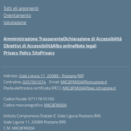
Tutti gli argomenti
Orientamento
Valutazione
Amministrazione Trasparente
Dichiarazione di Accessibilità
Obiettivi di Accessibilità
Albo online
Note legali
Privacy Policy Sito
Privacy
Indirizzo:
Viale Liguria 11, 20089 - Rozzano (MI)
Centralino:
0257501074
Email:
MIIC8FM00A@istruzione.it
Posta elettronica certificata (PEC):
MIIC8FM00A@pec.istruzione.it
Codice fiscale: 97117610150
Codice meccanografico:
MIIC8FM00A
Istituto Comprensivo Statale IC Viale Liguria Rozzano (MI)
Viale Liguria 11, 20089 Rozzano (MI)
C.M. MIIC8FM00A