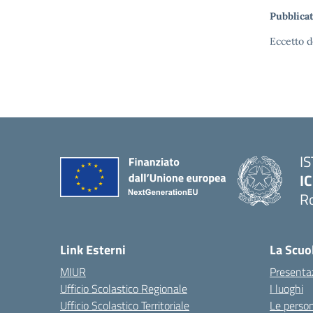
Pubblicat
Eccetto d
I
IC
R
Link Esterni
La Scuo
MIUR
Presenta
Ufficio Scolastico Regionale
I luoghi
Ufficio Scolastico Territoriale
Le perso