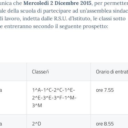
unica che
Mercoledì 2 Dicembre 2015
, per permetter
le della scuola di partecipare ad un’assemblea sindac
i lavoro, indetta dalle R.S.U. d’Istituto, le classi sotto
e entreranno secondo il seguente prospetto:
Classe/i
Orario di entra
a
1^A-1^C-2^C-1^E-
ore 7.55
2^E-3^E-3^F-1^M-
3^M
a
2^D
ore 8.55