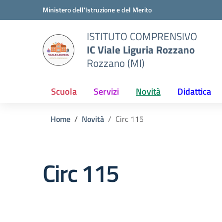
Vai ai contenuti
Vai al menu di navigazione
Vai al footer
Ministero dell'Istruzione e del Merito
ISTITUTO COMPRENSIVO
IC Viale Liguria Rozzano
Rozzano (MI)
Scuola
Servizi
Novità
Didattica
Home
Novità
Circ 115
Circ 115