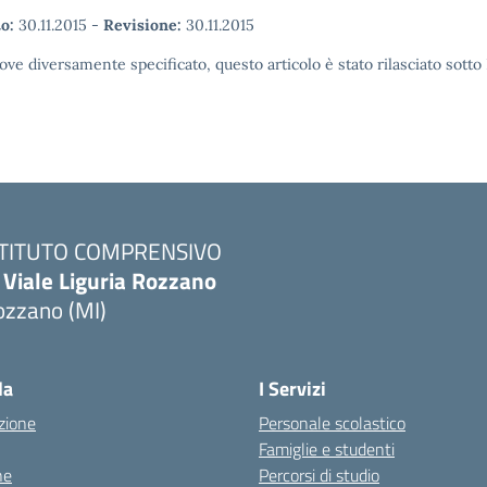
o:
30.11.2015
-
Revisione:
30.11.2015
ove diversamente specificato, questo articolo è stato rilasciato sott
STITUTO COMPRENSIVO
 Viale Liguria Rozzano
ozzano (MI)
la
I Servizi
zione
Personale scolastico
Famiglie e studenti
ne
Percorsi di studio