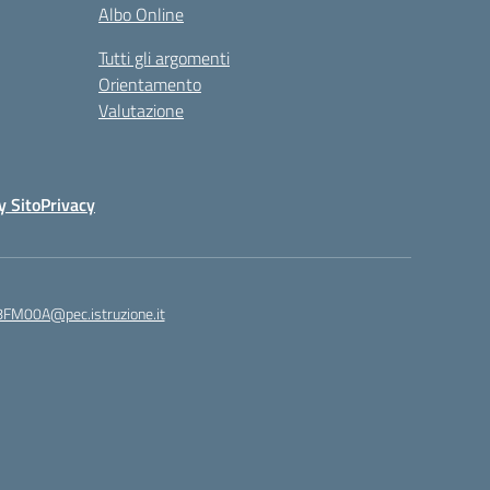
Albo Online
Tutti gli argomenti
Orientamento
Valutazione
y Sito
Privacy
8FM00A@pec.istruzione.it