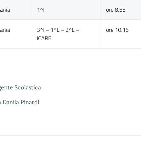
ania
1^I
ore 8.55
ania
3^I – 1^L – 2^L –
ore 10.15
ICARE
gente Scolastica
a Danila Pinardi