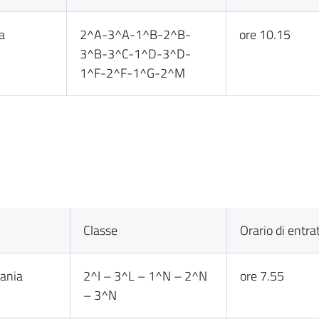
a
2^A-3^A-1^B-2^B-
ore 10.15
3^B-3^C-1^D-3^D-
1^F-2^F-1^G-2^M
Classe
Orario di entra
ania
2^I – 3^L – 1^N – 2^N
ore 7.55
– 3^N