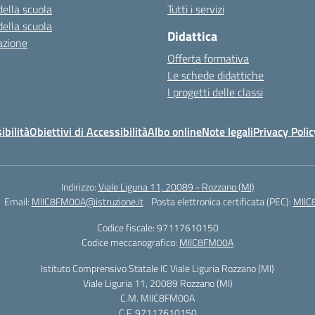
della scuola
Tutti i servizi
della scuola
Didattica
azione
Offerta formativa
Le schede didattiche
I progetti delle classi
ibilità
Obiettivi di Accessibilità
Albo online
Note legali
Privacy Polic
Indirizzo:
Viale Liguria 11, 20089 - Rozzano (MI)
Email:
MIIC8FM00A@istruzione.it
Posta elettronica certificata (PEC):
MIIC
Codice fiscale: 97117610150
Codice meccanografico:
MIIC8FM00A
Istituto Comprensivo Statale IC Viale Liguria Rozzano (MI)
Viale Liguria 11, 20089 Rozzano (MI)
C.M. MIIC8FM00A
C.F. 97117610150