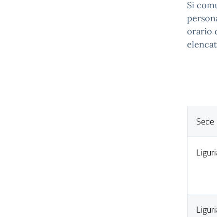
Si com
persona
orario d
elencat
Sede
Liguri
Liguri