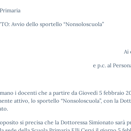
Primaria
O: Avvio dello sportello “Nonsoloscuola”
Ai
e p.c. al Person
rmano i docenti che a partire da Giovedì 5 febbraio 2
nte attivo, lo sportello “Nonsoloscuola”, con la Dott
ato.
roposito si precisa che la Dottoressa Simionato sarà 
la sede della Scuola Primaria F.lli Cervi il giorno 5 feb