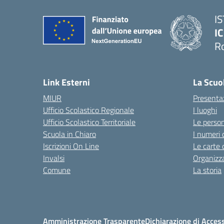
I
IC
R
Link Esterni
La Scuo
MIUR
Presenta
Ufficio Scolastico Regionale
I luoghi
Ufficio Scolastico Territoriale
Le perso
Scuola in Chiaro
I numeri 
Iscrizioni On Line
Le carte 
Invalsi
Organizz
Comune
La storia
Amministrazione Trasparente
Dichiarazione di Access