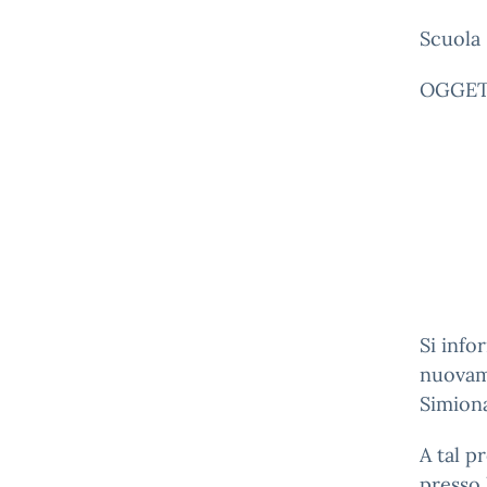
Scuola 
OGGETT
Si info
nuovame
Simion
A tal p
presso 