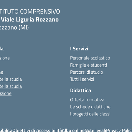
STITUTO COMPRENSIVO
 Viale Liguria Rozzano
ozzano (MI)
la
I Servizi
zione
Personale scolastico
Famiglie e studenti
ne
Percorsi di studio
della scuola
Tutti i servizi
della scuola
Didattica
azione
Offerta formativa
Le schede didattiche
I progetti delle classi
ibilità
Obiettivi di Accessibilità
Albo online
Note legali
Privacy Polic