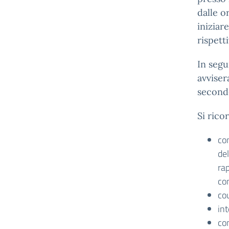
dalle o
iniziar
rispett
In segu
avviser
secondo
Si rico
con
del
rap
con
cou
int
con