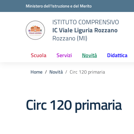
Vai ai contenuti
Vai al menu di navigazione
Vai al footer
Ministero dell'Istruzione e del Merito
ISTITUTO COMPRENSIVO
IC Viale Liguria Rozzano
Rozzano (MI)
Scuola
Servizi
Novità
Didattica
Home
Novità
Circ 120 primaria
Circ 120 primaria