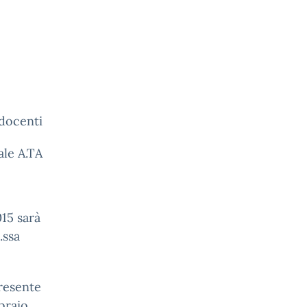
 docenti
ale A.TA
015 sarà
.ssa
presente
braio,