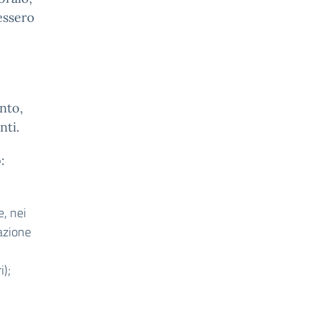
essero
nto,
nti.
:
e, nei
razione
i);