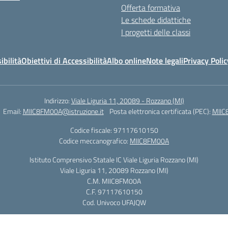
Offerta formativa
Le schede didattiche
I progetti delle classi
ibilità
Obiettivi di Accessibilità
Albo online
Note legali
Privacy Polic
Indirizzo:
Viale Liguria 11, 20089 - Rozzano (MI)
Email:
MIIC8FM00A@istruzione.it
Posta elettronica certificata (PEC):
MIIC
Codice fiscale: 97117610150
Codice meccanografico:
MIIC8FM00A
Istituto Comprensivo Statale IC Viale Liguria Rozzano (MI)
Viale Liguria 11, 20089 Rozzano (MI)
C.M. MIIC8FM00A
C.F. 97117610150
Cod. Univoco UFAJQW