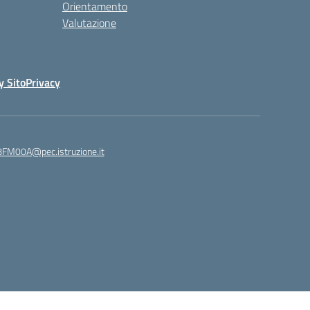
Orientamento
Valutazione
y Sito
Privacy
8FM00A@pec.istruzione.it