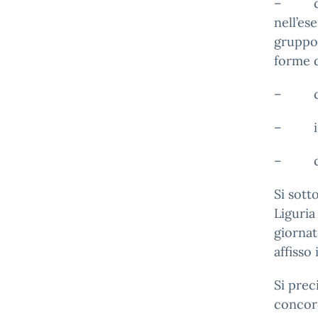
– consu
nell’es
gruppo 
forme d
– coun
– inte
– cons
Si sott
Liguria
giornat
affisso
Si prec
concord