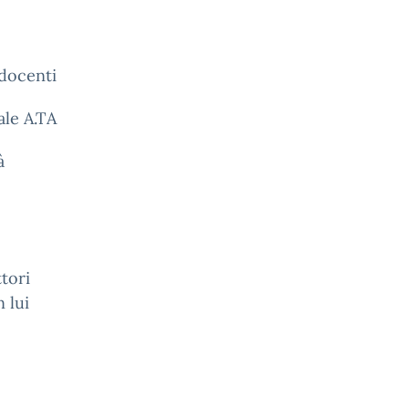
 docenti
ale A.TA
à
ttori
 lui