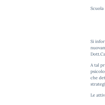
Scuola
Si info
nuovame
Dott.Ca
A tal p
psicolo
che de
strateg
Le atti