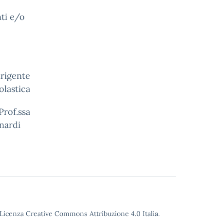
nti e/o
te
olastica
a
Pinardi
o Licenza Creative Commons Attribuzione 4.0 Italia.