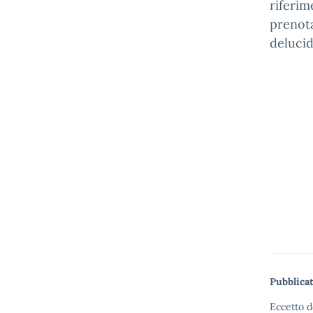
riferim
prenota
delucid
L
Pubblicat
Eccetto d