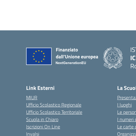
I
IC
R
Link Esterni
La Scuo
MIUR
Presenta
Ufficio Scolastico Regionale
I luoghi
Ufficio Scolastico Territoriale
Le perso
Scuola in Chiaro
I numeri 
Iscrizioni On Line
Le carte 
Invalsi
Organizz