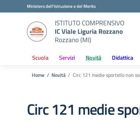
Vai ai contenuti
Vai al menu di navigazione
Vai al footer
Ministero dell'Istruzione e del Merito
ISTITUTO COMPRENSIVO
IC Viale Liguria Rozzano
Rozzano (MI)
Scuola
Servizi
Novità
Didattica
Home
Novità
Circ 121 medie sportello non so
Circ 121 medie spor