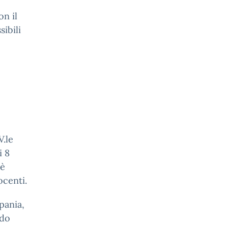
on il
ibili
V.le
i 8
 è
ocenti.
pania,
ndo