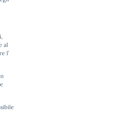
i,
e al
e l’
un
re
sibile