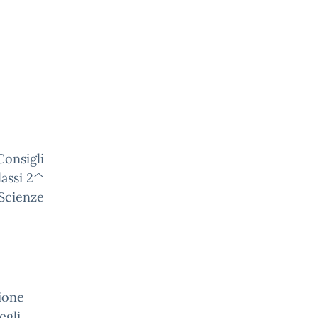
igli
lassi 2^
 Scienze
ione
egli