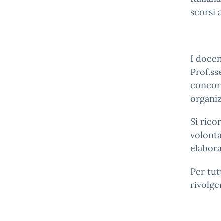
scorsi 
I docen
Prof.ss
conco
organiz
Si rico
volonta
elabora
Per tut
rivolge