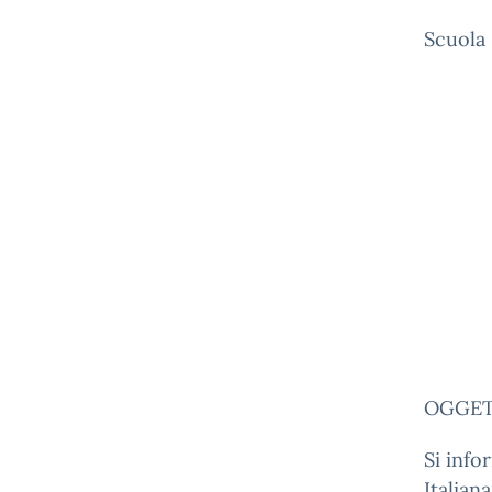
Scuola
Ai 
OGGET
Si info
Italian