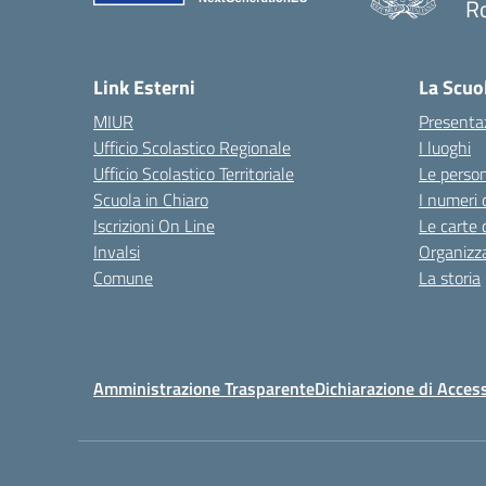
R
Link Esterni
La Scuo
MIUR
Presenta
Ufficio Scolastico Regionale
I luoghi
Ufficio Scolastico Territoriale
Le perso
Scuola in Chiaro
I numeri 
Iscrizioni On Line
Le carte 
Invalsi
Organizz
Comune
La storia
Amministrazione Trasparente
Dichiarazione di Access