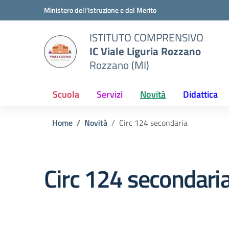
Vai ai contenuti
Vai al menu di navigazione
Vai al footer
Ministero dell'Istruzione e del Merito
ISTITUTO COMPRENSIVO
IC Viale Liguria Rozzano
Rozzano (MI)
Scuola
Servizi
Novità
Didattica
Home
Novità
Circ 124 secondaria
Circ 124 secondari