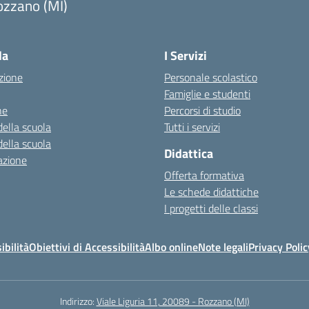
ozzano (MI)
la
I Servizi
zione
Personale scolastico
Famiglie e studenti
ne
Percorsi di studio
della scuola
Tutti i servizi
della scuola
Didattica
azione
Offerta formativa
Le schede didattiche
I progetti delle classi
ibilità
Obiettivi di Accessibilità
Albo online
Note legali
Privacy Polic
Indirizzo:
Viale Liguria 11, 20089 - Rozzano (MI)