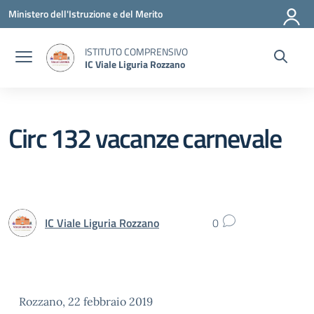
Vai ai contenuti
Vai al menu di navigazione
Vai al footer
Ministero dell'Istruzione e del Merito
ISTITUTO COMPRENSIVO
IC Viale Liguria Rozzano
Circ 132 vacanze carnevale
IC Viale Liguria Rozzano
0
Rozzano, 22 febbraio 2019