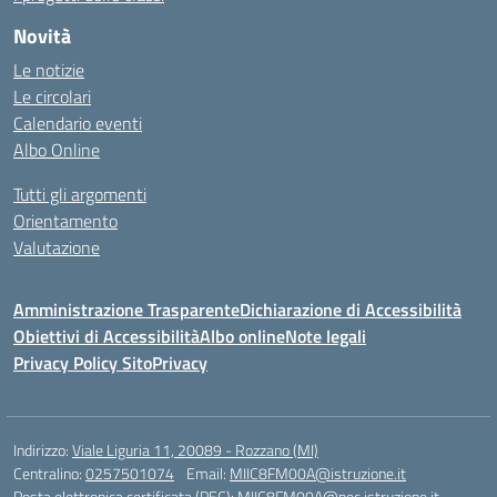
Novità
Le notizie
Le circolari
Calendario eventi
Albo Online
Tutti gli argomenti
Orientamento
Valutazione
Amministrazione Trasparente
Dichiarazione di Accessibilità
Obiettivi di Accessibilità
Albo online
Note legali
Privacy Policy Sito
Privacy
Indirizzo:
Viale Liguria 11, 20089 - Rozzano (MI)
Centralino:
0257501074
Email:
MIIC8FM00A@istruzione.it
Posta elettronica certificata (PEC):
MIIC8FM00A@pec.istruzione.it